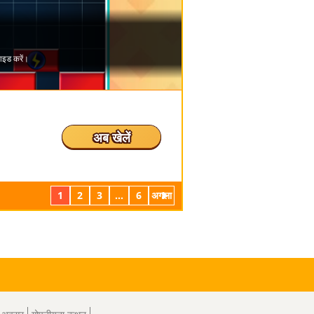
अब खेलें
1
2
3
...
6
अगला