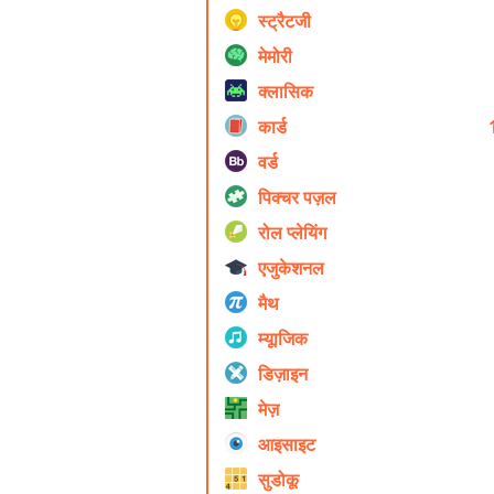
स्ट्रैटजी
मेमोरी
क्लासिक
कार्ड
वर्ड
पिक्चर पज़ल
रोल प्ले‍यिंग
एजुकेशनल
मैथ
म्यूाजिक
डिज़ाइन
मेज़
आइसाइट
सुडोकू