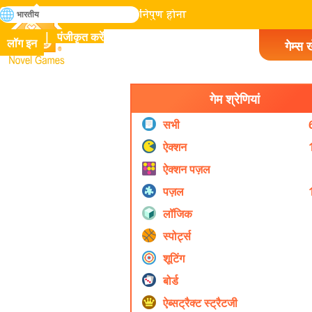
खोजे
भारतीय
मानव इतिहास में सभी गेम में निपुण होना
पंजीकृत करें
लॉग इन
गेम्स ख
Novel Games
गेम श्रेणियां
सभी
ऐक्शन
ऐक्शन पज़ल
पज़ल
लॉजिक
स्पोर्ट्स
शूटिंग
बोर्ड
ऐब्सट्रैक्ट स्ट्रैटजी