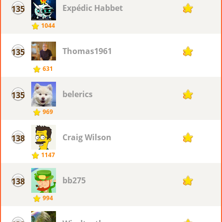
Expédic Habbet
135
84
1044
Thomas1961
135
84
631
belerics
135
84
969
Craig Wilson
138
83
1147
bb275
138
83
994