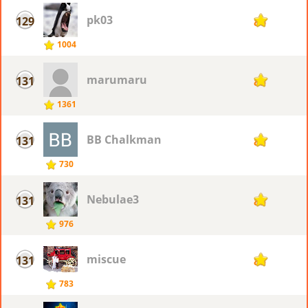
pk03
129
86
1004
marumaru
131
85
1361
BB Chalkman
131
85
730
Nebulae3
131
85
976
miscue
131
85
783