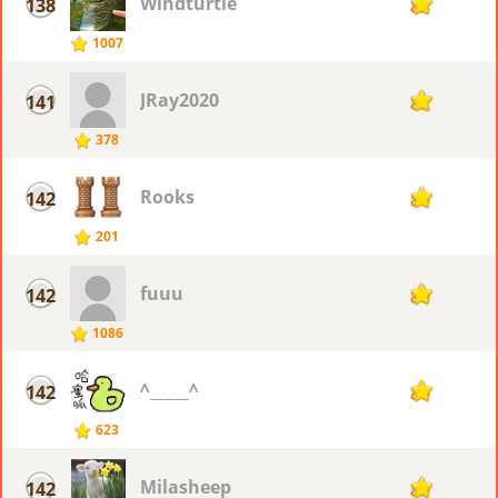
Windturtle
138
83
1007
JRay2020
141
82
378
Rooks
142
80
201
fuuu
142
80
1086
^_____^
142
80
623
Milasheep
142
80