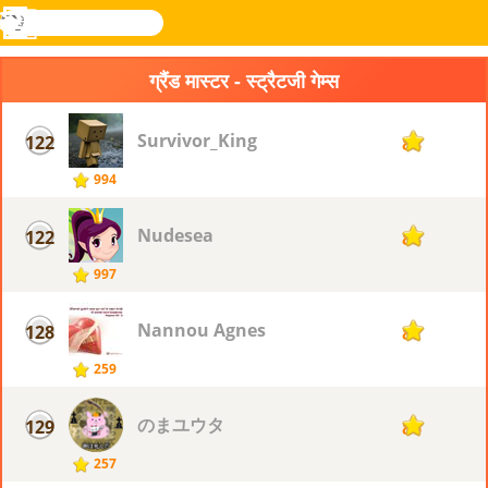
खोजे
मेनू
Novel
लॉग
Games
इन
ग्रैंड मास्टर - स्ट्रैटजी गेम्स
Survivor_King
122
88
994
Nudesea
122
88
997
Nannou Agnes
128
87
259
のまユウタ
129
86
257