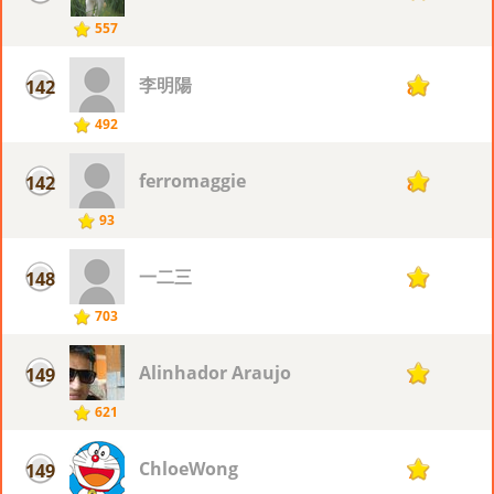
557
李明陽
142
80
492
ferromaggie
142
80
93
一二三
148
79
703
Alinhador Araujo
149
78
621
ChloeWong
149
78