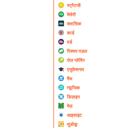
स्ट्रैटजी
मेमोरी
क्लासिक
कार्ड
वर्ड
पिक्चर पज़ल
रोल प्ले‍यिंग
एजुकेशनल
मैथ
म्यूाजिक
डिज़ाइन
मेज़
आइसाइट
सुडोकू