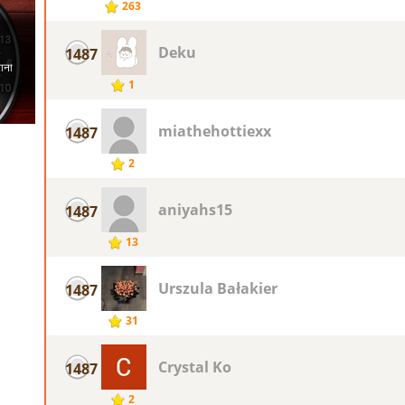
263
Deku
1487
1
miathehottiexx
1487
2
aniyahs15
1487
13
Urszula Bałakier
1487
31
Crystal Ko
1487
2