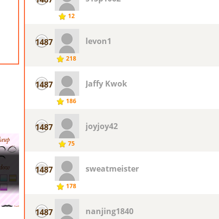
12
levon1
1487
218
Jaffy Kwok
1487
186
joyjoy42
1487
75
sweatmeister
1487
178
nanjing1840
1487