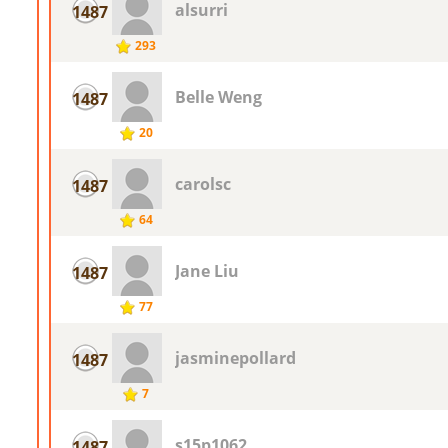
alsurri
1487
293
Belle Weng
1487
20
carolsc
1487
64
Jane Liu
1487
77
jasminepollard
1487
7
s15p1062
1487