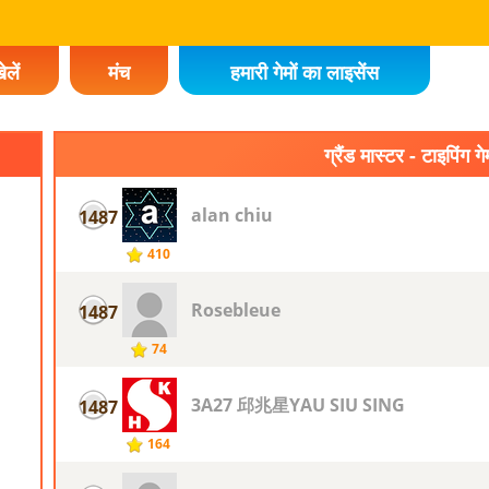
ेलें
मंच
हमारी गेमों का लाइसेंस
ग्रैंड मास्टर - टाइपिंग गे
alan chiu
1487
410
Rosebleue
1487
74
3A27 邱兆星YAU SIU SING
1487
164