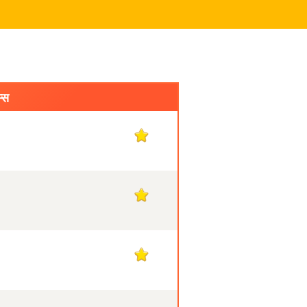
म्स
1
1
1