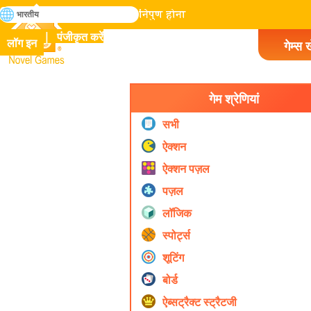
खोजे
भारतीय
मानव इतिहास में सभी गेम में निपुण होना
पंजीकृत करें
लॉग इन
गेम्स ख
Novel Games
गेम श्रेणियां
सभी
ऐक्शन
ऐक्शन पज़ल
पज़ल
लॉजिक
स्पोर्ट्स
शूटिंग
बोर्ड
ऐब्सट्रैक्ट स्ट्रैटजी