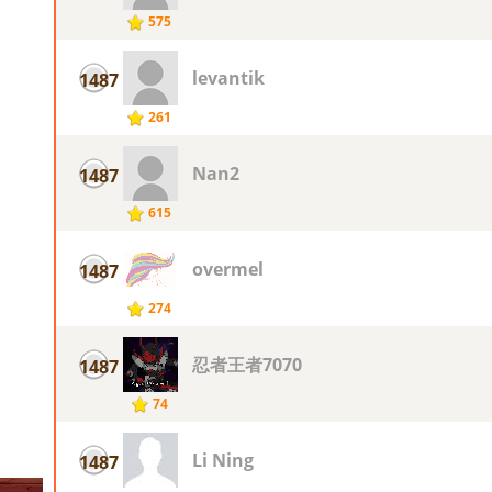
575
levantik
1487
261
Nan2
1487
615
overmel
1487
274
忍者王者7070
1487
74
Li Ning
1487