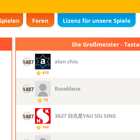
Spielen
Foren
Lizenz für unsere Spiele
Die Großmeister - Tasta
alan chiu
1487
410
Rosebleue
1487
74
3A27 邱兆星YAU SIU SING
1487
164