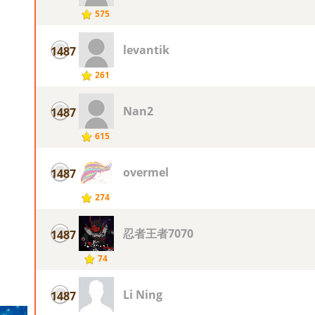
575
levantik
1487
261
Nan2
1487
615
overmel
1487
274
忍者王者7070
1487
74
Li Ning
1487