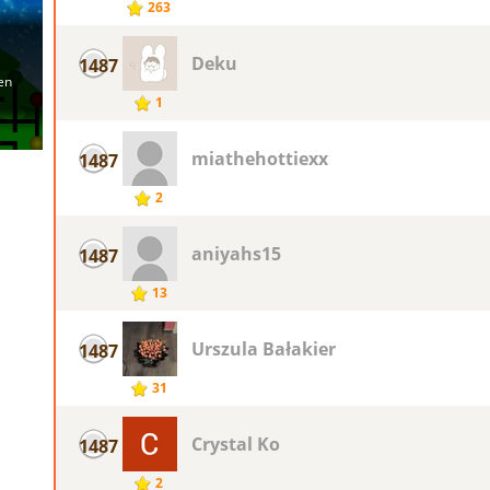
263
Deku
1487
1
miathehottiexx
1487
2
aniyahs15
1487
13
Urszula Bałakier
1487
31
Crystal Ko
1487
2