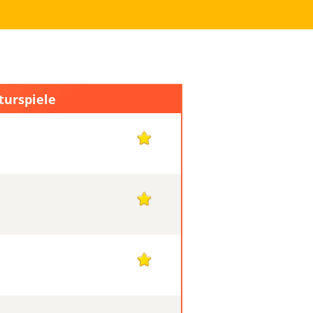
turspiele
1
1
1