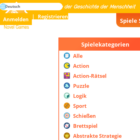
suche
Deutsch
Meistern Sie alle Spiele der Geschichte der Menschheit
Registrieren
Anmelden
Spiele 
Novel Games
Spielekategorien
Alle
Action
Action-Rätsel
Puzzle
Logik
Sport
Schießen
Brettspiel
Abstrakte Strategie