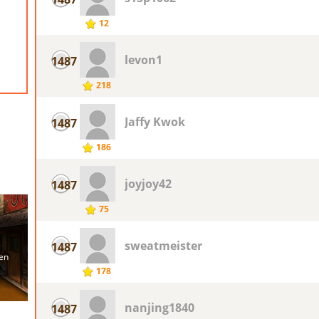
12
levon1
1487
218
Jaffy Kwok
1487
186
joyjoy42
1487
75
sweatmeister
1487
178
nanjing1840
1487