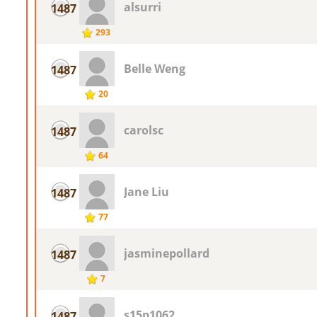
alsurri
1487
293
Belle Weng
1487
20
carolsc
1487
64
Jane Liu
1487
77
jasminepollard
1487
7
s15p1062
1487