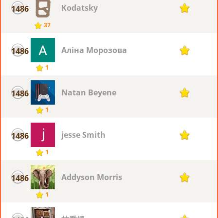
Kodatsky
1486
1
37
Аліна Морозова
1486
1
1
Natan Beyene
1486
1
1
jesse Smith
1486
1
1
Addyson Morris
1486
1
1