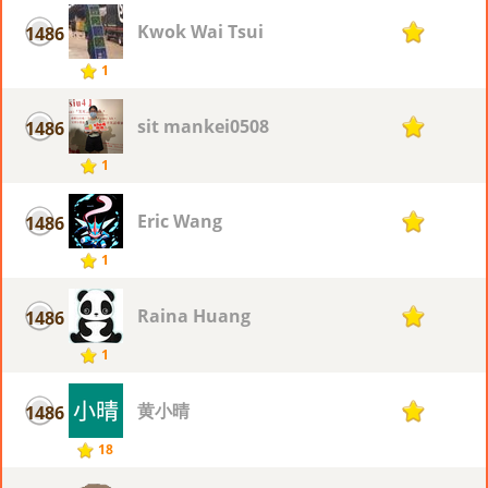
Kwok Wai Tsui
1486
1
1
sit mankei0508
1486
1
1
Eric Wang
1486
1
1
Raina Huang
1486
1
1
黄小晴
1486
1
18