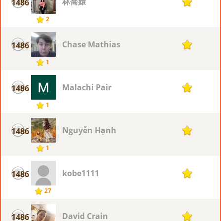
林喬嬛
1486
1
2
Chase Mathias
1486
1
1
Malachi Pair
1486
1
1
Nguyễn Hạnh
1486
1
1
kobe1111
1486
1
27
David Crain
1486
1