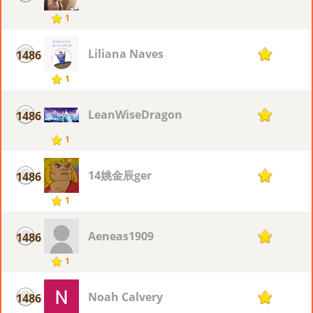
1
Liliana Naves
1486
1
1
LeanWiseDragon
1486
1
1
14姚金辰ger
1486
1
1
Aeneas1909
1486
1
1
Noah Calvery
1486
1