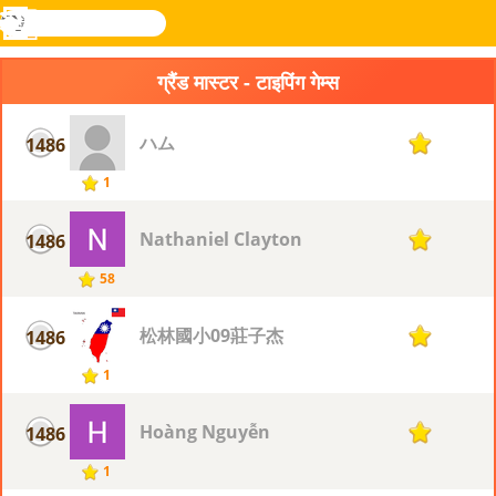
खोजे
मेनू
Novel
लॉग
Games
इन
ग्रैंड मास्टर - टाइपिंग गेम्स
ハム
1486
1
1
Nathaniel Clayton
1486
1
58
松林國小09莊子杰
1486
1
1
Hoàng Nguyễn
1486
1
1