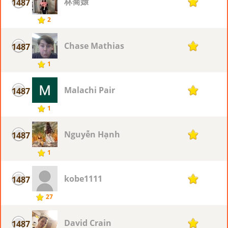
林喬嬛
1487
1
2
Chase Mathias
1487
1
1
Malachi Pair
1487
1
1
Nguyễn Hạnh
1487
1
1
kobe1111
1487
1
27
David Crain
1487
1