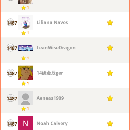
1
Liliana Naves
1487
1
1
LeanWiseDragon
1487
1
1
14姚金辰ger
1487
1
1
Aeneas1909
1487
1
1
Noah Calvery
1487
1