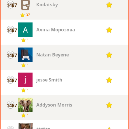
Kodatsky
1487
1
37
Аліна Морозова
1487
1
1
Natan Beyene
1487
1
1
jesse Smith
1487
1
1
Addyson Morris
1487
1
1