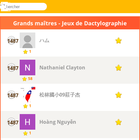
rechercher
Menu
Novel
Connectez-
Games
vous
Grands maîtres - Jeux de Dactylographie
ハム
1487
1
1
Nathaniel Clayton
1487
1
58
松林國小09莊子杰
1487
1
1
Hoàng Nguyễn
1487
1
1