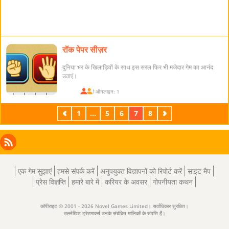
रॉक पेपर सीज़र
दुनिया भर के खिलाड़ियों के साथ इस सरल फिर भी मजेदार गेम का आनंद
उठाएं।
खिलाड़ी ऑनलाइन: 1
पिछला
1
...
5
6
7
8
अगला
Facebook
Instagram
X
RSS
LinkedIn
एक गेम सुझाएं
हमसे संपर्क करें
अनुपयुक्त विज्ञापनों को रिपोर्ट करें
साइट मैप
प्रेस विज्ञप्ति
हमारे बारे में
करियर के अवसर
गोपनीयता कथन
कॉपीराइट © 2001 - 2026 Novel Games Limited। सर्वाधिकार सुरक्षित।
उल्लेखित ट्रेडमार्क्स उनके संबंधित मालिकों के संपत्ति हैं।