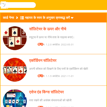
खोजे
मेनू
Novel
लॉग
Games
इन
कार्ड गेम्स
महारत के स्तर के अनुसार क्रमबद्ध करें
सॉलिटेयर के ऊपर और नीचे
स्यूट्स में ऊपर या नीचे ताश के पाइल्स बनाएं।
संस्करण: 1.2.0 अपडेटेडः 2022-05-31
एकॉर्डियन सॉलिटेयर
अपनी कौशल को दिखाने के लिए पत्तों के एकॉर्डियन को खेलें!
संस्करण: 1.1.9 अपडेटेडः 2021-11-01
एसेज एंड किंग्स सॉलिटेयर
पत्ता रखने की असंख्य संभावनाओं को खोजें!