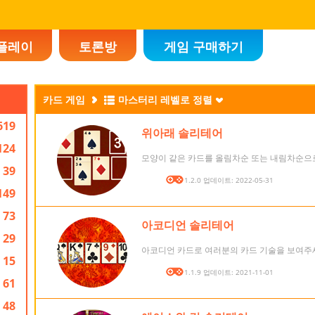
플레이
토론방
게임 구매하기
카드 게임
마스터리 레벨로 정렬
619
위아래 솔리테어
124
모양이 같은 카드를 올림차순 또는 내림차순으
39
버전: 1.2.0 업데이트: 2022-05-31
149
73
아코디언 솔리테어
29
아코디언 카드로 여러분의 카드 기술을 보여주
15
버전: 1.1.9 업데이트: 2021-11-01
61
48