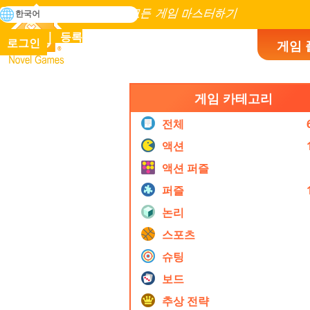
검
한국어
색
인류 역사에 존재하는 모든 게임 마스터하기
등록
로그인
게임 
Novel Games
게임 카테고리
전체
액션
액션 퍼즐
퍼즐
논리
스포츠
슈팅
보드
추상 전략