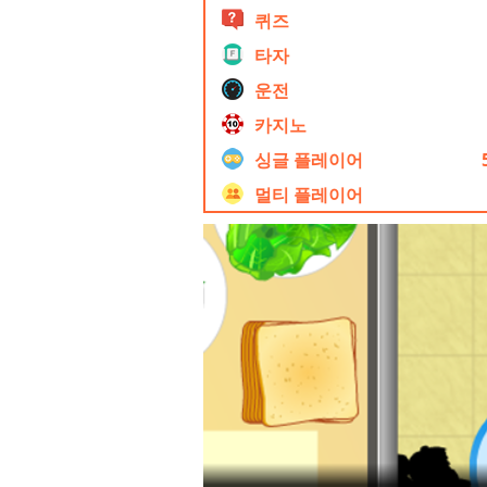
퀴즈
타자
운전
카지노
싱글 플레이어
멀티 플레이어