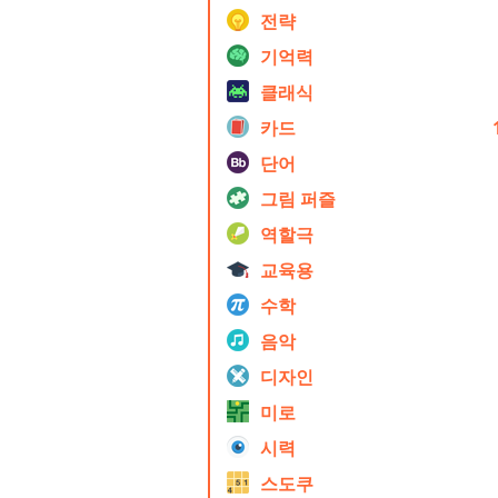
전략
기억력
클래식
카드
단어
그림 퍼즐
역할극
교육용
수학
음악
디자인
미로
시력
스도쿠