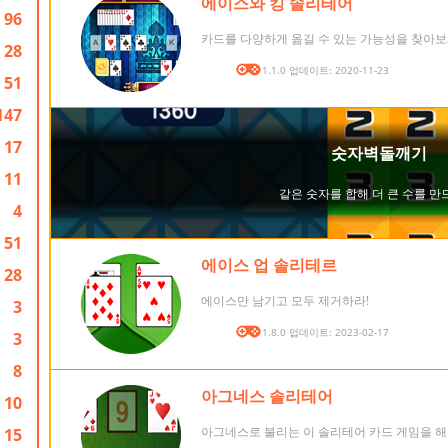
에이스와 킹 솔리테어
96
카드를 다양하게 옮길 수 있는 가능성을 찾아보
28
버전: 1.1.0 업데이트: 2020-11-23
51
147
17
11
4
51
에이스 업 솔리테르
28
에이스만 남기고 모두 제거하라!
3
버전: 1.8.0 업데이트: 2023-02-17
3
8
아그네스 솔리테어
10
아그네스로 불리는 이 솔리테어 카드 게임을 해
15