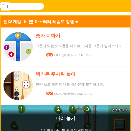
검
색
메
Novel
로그
뉴
Games
인
전략 게임
마스터리 레벨로 정렬
숫자 더하기
그룹에 있는 숫자들을 더하며 숫자를 그룹에 넣어보세요.
버전: 1.0.1 업데이트: 2023-05-17
백가몬 주사위 놀이
전략 보드 게임의 대표 백가몬에 도전하세요.
버전: 1.5.10 업데이트: 2023-01-12