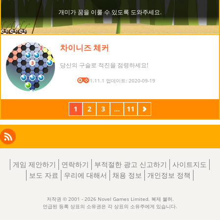
차이니즈 체커
당신의 구슬로 적진을 점령하세요!
버전: 1.11.1 업데이트: 2020-09-19
1
2
3
...
11
다
음
Facebook
Instagram
X
RSS
LinkedIn
게임 제안하기
연락하기
부적절한 광고 신고하기
사이트지도
보도 자료
우리에 대해서
채용 정보
개인정보 정책
저작권 © 2001 - 2026 Novel Games Limited. 복제 불허.
언급된 등록 상표의 소유권은 각 상표의 소유주에게 있습니다.