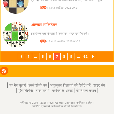
संस्करण: 1.0.3 अपडेटेडः 2022-09-21
अंतराल सॉलिटेयर
इस रोचक पत्तों के खेल में जगहों का अच्छा उपयोग करें।
संस्करण: 1.6.11 अपडेटेडः 2023-04-24
पिछला
1
...
5
6
7
8
9
...
62
अगला
Facebook
Instagram
X
RSS
LinkedIn
एक गेम सुझाएं
हमसे संपर्क करें
अनुपयुक्त विज्ञापनों को रिपोर्ट करें
साइट मैप
प्रेस विज्ञप्ति
हमारे बारे में
करियर के अवसर
गोपनीयता कथन
कॉपीराइट © 2001 - 2026 Novel Games Limited। सर्वाधिकार सुरक्षित।
उल्लेखित ट्रेडमार्क्स उनके संबंधित मालिकों के संपत्ति हैं।