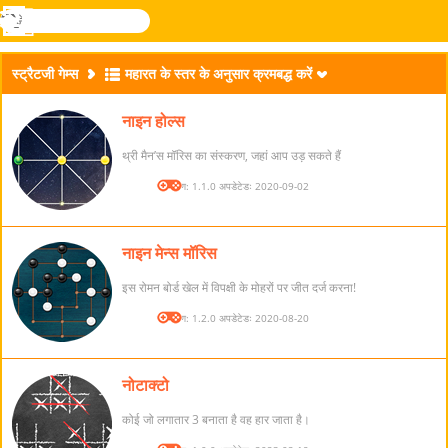
खोजे
मेनू
Novel
लॉग
Games
इन
स्ट्रैटजी गेम्स
महारत के स्तर के अनुसार क्रमबद्ध करें
नाइन होल्स
थ्री मैन’स मॉरिस का संस्करण, जहां आप उड़ सकते हैं
संस्करण: 1.1.0 अपडेटेडः 2020-09-02
नाइन मेन्स मॉरिस
इस रोमन बोर्ड खेल में विपक्षी के मोहरों पर जीत दर्ज करना!
संस्करण: 1.2.0 अपडेटेडः 2020-08-20
नोटाक्टो
कोई जो लगातार 3 बनाता है वह हार जाता है।