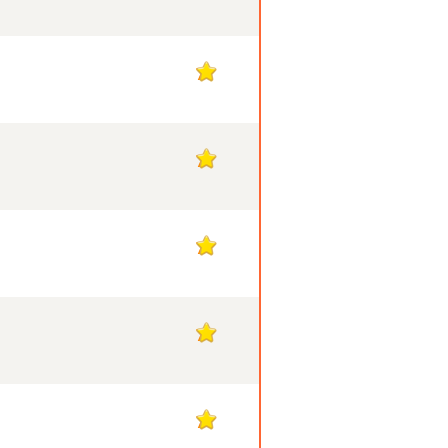
7
7
7
7
7