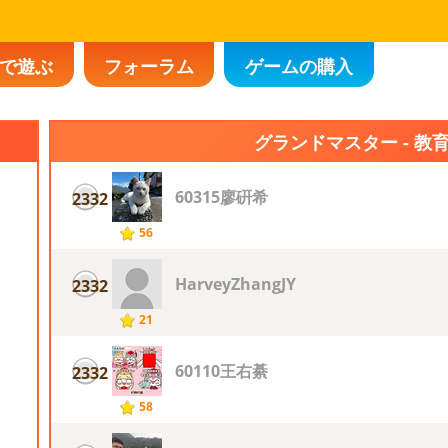
で遊ぶ
フォーラム
ゲームの購入
グランドマスター - 教
60315廖硏希
2332
56
HarveyZhangJY
2332
21
60110王右綦
2332
58