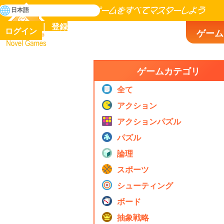
検
日本語
索
人類の歴史に存在するゲームをすべてマスターしよう
登録
ログイン
ゲーム
Novel Games
ゲームカテゴリ
全て
アクション
アクションパズル
パズル
論理
スポーツ
シューティング
ボード
抽象戦略