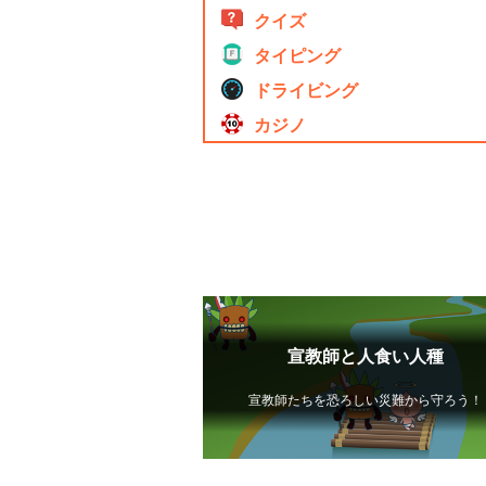
クイズ
タイピング
ドライビング
カジノ