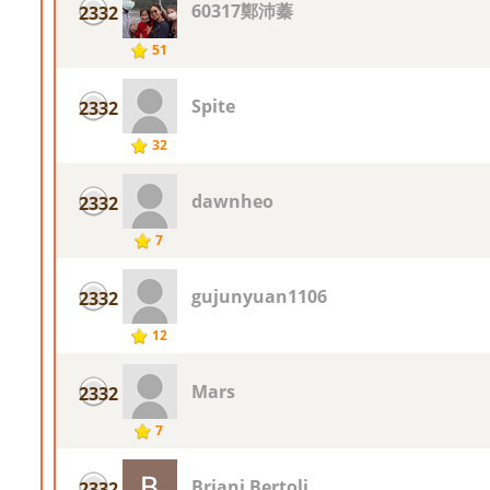
60317鄭沛蓁
2332
51
Spite
2332
32
dawnheo
2332
7
gujunyuan1106
2332
12
Mars
2332
7
Briani Bertoli
2332