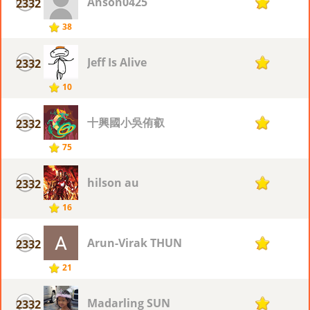
Anson0425
2332
7
38
Jeff Is Alive
2332
7
10
十興國小吳侑叡
2332
7
75
hilson au
2332
7
16
Arun-Virak THUN
2332
7
21
Madarling SUN
2332
7