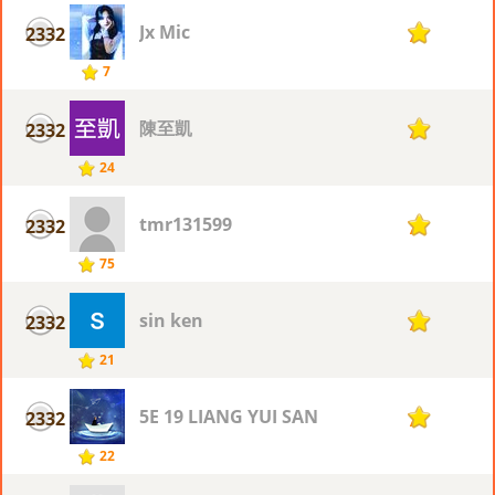
Jx Mic
2332
7
7
陳至凱
2332
7
24
tmr131599
2332
7
75
sin ken
2332
7
21
5E 19 LIANG YUI SAN
2332
7
22