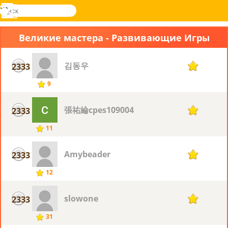
поиск
Меню
Novel
Вход
Games
Великие мастера - Развивающие Игры
김동우
2333
7
9
張祐綸cpes109004
2333
7
11
Amybeader
2333
7
12
slowone
2333
7
31