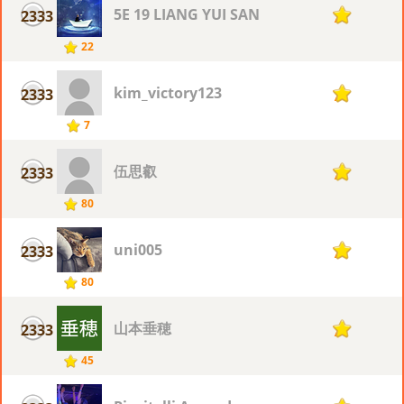
5E 19 LIANG YUI SAN
2333
7
22
kim_victory123
2333
7
7
伍思叡
2333
7
80
uni005
2333
7
80
山本垂穂
2333
7
45