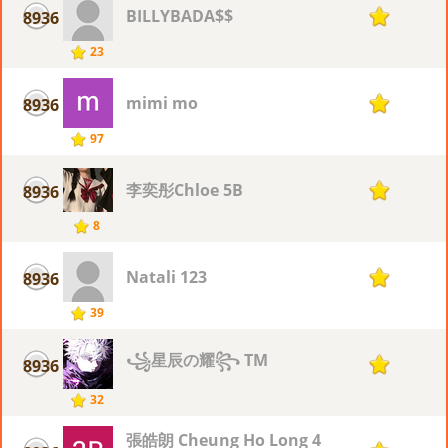
BILLYBADA$$
8936
1
23
mimi mo
8936
1
97
李奕彤Chloe 5B
8936
1
8
Natali 123
8936
1
39
꧁星辰の耀꧂ TM
8936
1
32
張皓朗 Cheung Ho Long 4