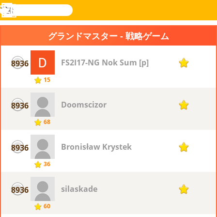
検
索
メ
Novel
ログ
ニ
Games
イン
グランドマスター - 戦略ゲーム
ュ
ー
FS2I17-NG Nok Sum [p]
8936
1
15
Doomscizor
8936
1
68
Bronisław Krystek
8936
1
36
silaskade
8936
1
60