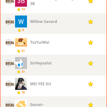
8936
1
3B
13
Willow Savard
8936
1
9
TszYuiWai
8936
1
51
SirHeysalot
8936
1
21
MEI YEE XU
8936
1
16
Secret~
8936
1