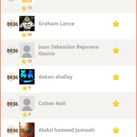
73
Graham Lance
8936
1
68
Juan Sebastian Bejarano
8936
1
Osorio
15
dakon shelley
8936
1
9
Colten Hall
8936
1
8
Abdul hameed Jumaah
8936
1