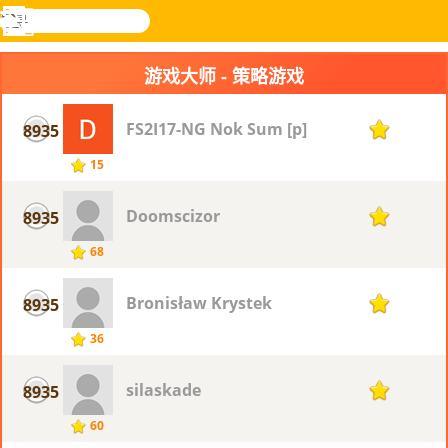
搜
寻
功
乐和游
登入
能
戏
游戏大师 - 策略游戏
表
FS2I17-NG Nok Sum [p]
8935
1
15
Doomscizor
8935
1
68
Bronisław Krystek
8935
1
36
silaskade
8935
1
60