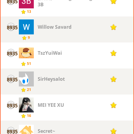
8935
1
3B
13
Willow Savard
8935
1
9
TszYuiWai
8935
1
51
SirHeysalot
8935
1
21
MEI YEE XU
8935
1
16
Secret~
8935
1