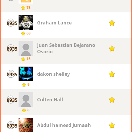
73
Graham Lance
8935
1
68
Juan Sebastian Bejarano
8935
1
Osorio
15
dakon shelley
8935
1
9
Colten Hall
8935
1
8
Abdul hameed Jumaah
8935
1