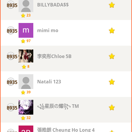
BILLYBADA$$
8935
1
23
mimi mo
8935
1
97
李奕彤Chloe 5B
8935
1
8
Natali 123
8935
1
39
꧁星辰の耀꧂ TM
8935
1
32
張皓朗 Cheung Ho Long 4