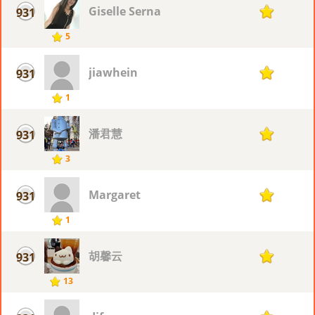
Giselle Serna
931
1
5
jiawhein
931
1
1
潘君慧
931
1
3
Margaret
931
1
1
胡馨云
931
1
13