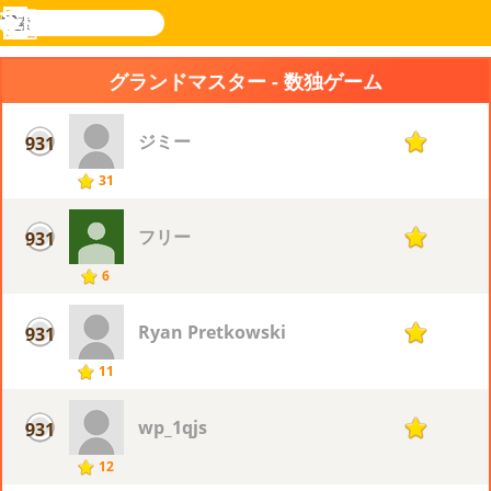
検
索
メ
Novel
ログ
ニ
Games
イン
グランドマスター - 数独ゲーム
ュ
ー
ジミー
931
1
31
フリー
931
1
6
Ryan Pretkowski
931
1
11
wp_1qjs
931
1
12