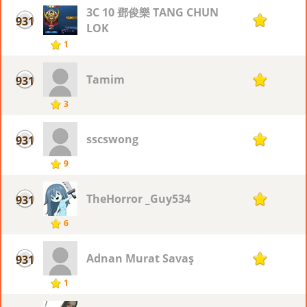
3C 10 鄧俊樂 TANG CHUN
931
1
LOK
1
Tamim
931
1
3
sscswong
931
1
9
TheHorror _Guy534
931
1
6
Adnan Murat Savaş
931
1
1