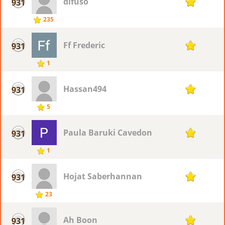
difuso
931
1
235
Ff Frederic
931
1
1
Hassan494
931
1
5
Paula Baruki Cavedon
931
1
1
Hojat Saberhannan
931
1
23
Ah Boon
931
1