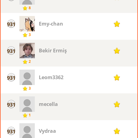
8
Emy-chan
931
1
3
Bekir Ermiş
931
1
2
Leom3362
931
1
3
mecella
931
1
1
Vydraa
931
1