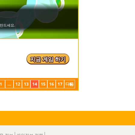
지금 게임 하기
1
...
12
13
14
15
16
17
다음