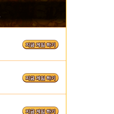
지금 게임 하기
지금 게임 하기
지금 게임 하기