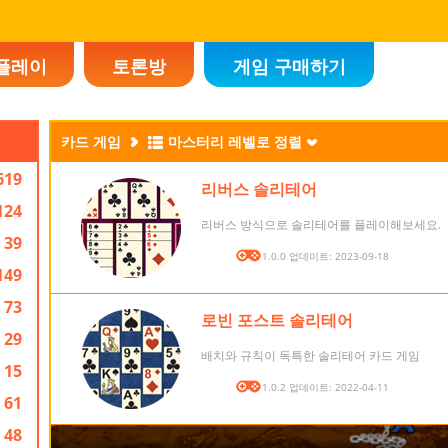
플레이
토론방
게임 구매하기
카드 게임
마스터리 레벨로 정렬
619
리버스 솔리테어
124
리버스 방식으로 솔리테어를 플레이해보세요.
39
버전: 1.0.0 업데이트: 2023-09-18
149
73
로빈 포스트 솔리테어
29
배치와 규칙이 독특한 솔리테어 카드 게임
15
버전: 1.0.2 업데이트: 2022-04-11
61
48