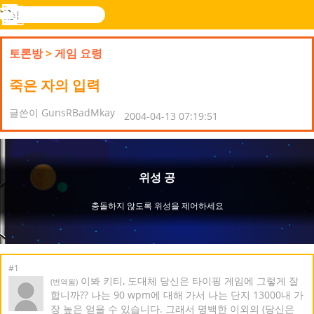
검
색
메
Novel
로그
뉴
Games
인
토론방
>
게임 요령
죽은 자의 입력
글쓴이 GunsRBadMkay
2004-04-13 07:19:51
#1
이봐 키티, 도대체 당신은 타이핑 게임에 그렇게 잘
(번역됨)
합니까?? 나는 90 wpm에 대해 가서 나는 단지 13000내 가
장 높은 얻을 수 있습니다. 그래서 명백한 이외의 (당신은