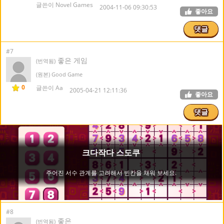
글쓴이 Novel Games
2004-11-06 09:30:53
좋아요
댓글
#7
좋은 게임
(번역됨)
(원본) Good Game
0
글쓴이 Aa
2005-04-21 12:11:36
좋아요
댓글
#8
좋은
(번역됨)