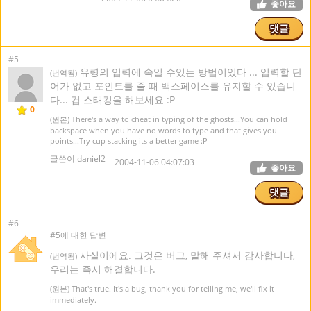
좋아요
댓글
#5
유령의 입력에 속일 수있는 방법이있다 ... 입력할 단
(번역됨)
어가 없고 포인트를 줄 때 백스페이스를 유지할 수 있습니
다... 컵 스태킹을 해보세요 :P
0
(원본) There's a way to cheat in typing of the ghosts...You can hold
backspace when you have no words to type and that gives you
points...Try cup stacking its a better game :P
글쓴이 daniel2
2004-11-06 04:07:03
좋아요
댓글
#6
#5에 대한 답변
사실이에요. 그것은 버그, 말해 주셔서 감사합니다,
(번역됨)
우리는 즉시 해결합니다.
(원본) That's true. It's a bug, thank you for telling me, we'll fix it
immediately.