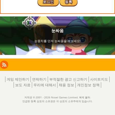
로그인
등록
Facebook
Instagram
X
RSS
LinkedIn
게임 제안하기
연락하기
부적절한 광고 신고하기
사이트지도
보도 자료
우리에 대해서
채용 정보
개인정보 정책
저작권 © 2001 - 2026 Novel Games Limited. 복제 불허.
언급된 등록 상표의 소유권은 각 상표의 소유주에게 있습니다.