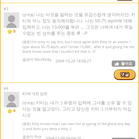
#3
나는 이것을 말하는 것을 유감스럽게 생각하지만, 키
(번역됨)
티와 어느 정도 동의해야합니다. 나는 50-75 wpm에 대해
입력하고, 나는 13,000을 부러 ... 그것은 나에게 내가 죽일
0
수없는 빈 상자를 주는 종료 후 :-P
(원본) I'm sorry to say this, but I must agree with Kitty to an extent. I
type about 50-75 wpm, and I broke 13,000... after it quit giving me the
blank boxes ones that I couldn't kill that is :-P
글쓴이 MizzKinky
2004-10-26 18:08:27
좋아요
댓글
#4
#2에 대한 답변
키티는 내가 :) 유령의 입력에 그녀를 소유 할 수 있
(번역됨)
다는 것을 알고있다. 그리고 당신은 키티 :) 거부하지 마십
0
시오
(원본) Kitty knows that I can own her at typing of the ghost any day
:)..and dont you deny it kitty :)
글쓴이 Pick
2004-11-06 04:04:20