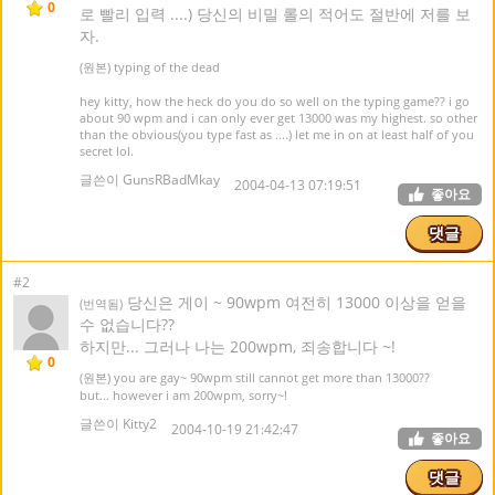
0
로 빨리 입력 ....) 당신의 비밀 롤의 적어도 절반에 저를 보
자.
(원본) typing of the dead
hey kitty, how the heck do you do so well on the typing game?? i go
about 90 wpm and i can only ever get 13000 was my highest. so other
than the obvious(you type fast as ....) let me in on at least half of you
secret lol.
글쓴이 GunsRBadMkay
2004-04-13 07:19:51
좋아요
댓글
#2
당신은 게이 ~ 90wpm 여전히 13000 이상을 얻을
(번역됨)
수 없습니다??
하지만... 그러나 나는 200wpm, 죄송합니다 ~!
0
(원본) you are gay~ 90wpm still cannot get more than 13000??
but... however i am 200wpm, sorry~!
글쓴이 Kitty2
2004-10-19 21:42:47
좋아요
댓글