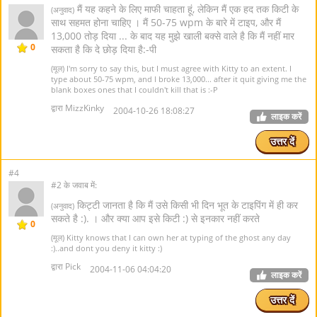
मैं यह कहने के लिए माफी चाहता हूं, लेकिन मैं एक हद तक किटी के
(अनुवाद)
साथ सहमत होना चाहिए । मैं 50-75 wpm के बारे में टाइप, और मैं
13,000 तोड़ दिया ... के बाद यह मुझे खाली बक्से वाले है कि मैं नहीं मार
0
सकता है कि दे छोड़ दिया है:-पी
(मूल) I'm sorry to say this, but I must agree with Kitty to an extent. I
type about 50-75 wpm, and I broke 13,000... after it quit giving me the
blank boxes ones that I couldn't kill that is :-P
द्वारा MizzKinky
2004-10-26 18:08:27
लाइक करें
उत्तर दें
#4
#2 के जवाब में:
किट्टी जानता है कि मैं उसे किसी भी दिन भूत के टाइपिंग में ही कर
(अनुवाद)
सकते है :). । और क्या आप इसे किटी :) से इनकार नहीं करते
0
(मूल) Kitty knows that I can own her at typing of the ghost any day
:)..and dont you deny it kitty :)
द्वारा Pick
2004-11-06 04:04:20
लाइक करें
उत्तर दें