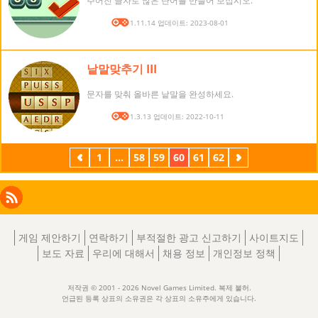
주어진 글자로 많은 단어를 만들어 보십시오.
버전: 1.11.14 업데이트: 2023-08-01
낱말맞추기 III
문자를 맞춰 올바른 낱말을 완성하세요.
버전: 1.3.13 업데이트: 2022-10-11
이
1
...
58
59
60
61
62
다
전
음
Facebook
Instagram
X
RSS
LinkedIn
게임 제안하기
연락하기
부적절한 광고 신고하기
사이트지도
보도 자료
우리에 대해서
채용 정보
개인정보 정책
저작권 © 2001 - 2026 Novel Games Limited. 복제 불허.
언급된 등록 상표의 소유권은 각 상표의 소유주에게 있습니다.