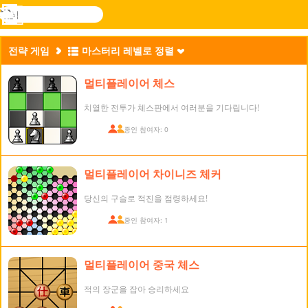
검
색
메
Novel
로그
뉴
Games
인
전략 게임
마스터리 레벨로 정렬
멀티플레이어 체스
치열한 전투가 체스판에서 여러분을 기다립니다!
접속 중인 참여자: 0
멀티플레이어 차이니즈 체커
당신의 구슬로 적진을 점령하세요!
접속 중인 참여자: 1
멀티플레이어 중국 체스
적의 장군을 잡아 승리하세요