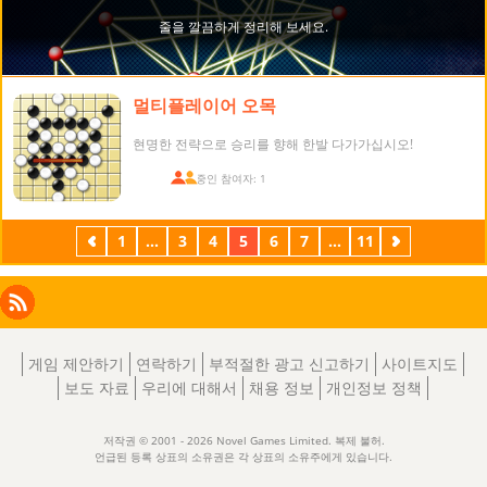
멀티플레이어 오목
현명한 전략으로 승리를 향해 한발 다가가십시오!
접속 중인 참여자: 1
이
1
...
3
4
5
6
7
...
11
다
전
음
Facebook
Instagram
X
RSS
LinkedIn
게임 제안하기
연락하기
부적절한 광고 신고하기
사이트지도
보도 자료
우리에 대해서
채용 정보
개인정보 정책
저작권 © 2001 - 2026 Novel Games Limited. 복제 불허.
언급된 등록 상표의 소유권은 각 상표의 소유주에게 있습니다.