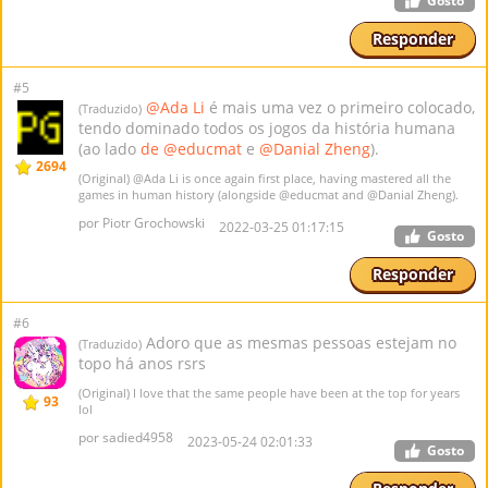
Gosto
Responder
#5
@Ada Li
é mais uma vez o primeiro colocado,
(Traduzido)
tendo dominado todos os jogos da história humana
(ao lado
de @educmat
e
@Danial Zheng
).
2694
(Original)
@Ada Li
is once again first place, having mastered all the
games in human history (alongside
@educmat
and
@Danial Zheng
).
por Piotr Grochowski
2022-03-25 01:17:15
Gosto
Responder
#6
Adoro que as mesmas pessoas estejam no
(Traduzido)
topo há anos rsrs
(Original) I love that the same people have been at the top for years
93
lol
por sadied4958
2023-05-24 02:01:33
Gosto