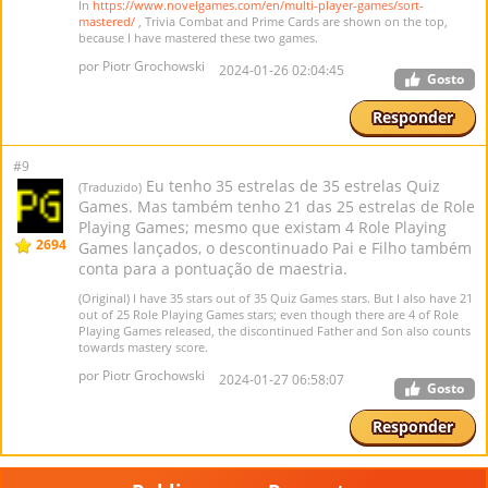
In
https://www.novelgames.com/en/multi-player-games/sort-
mastered/
, Trivia Combat and Prime Cards are shown on the top,
because I have mastered these two games.
por Piotr Grochowski
2024-01-26 02:04:45
Gosto
Responder
#9
Eu tenho 35 estrelas de 35 estrelas Quiz
(Traduzido)
Games. Mas também tenho 21 das 25 estrelas de Role
Playing Games; mesmo que existam 4 Role Playing
2694
Games lançados, o descontinuado Pai e Filho também
conta para a pontuação de maestria.
(Original) I have 35 stars out of 35 Quiz Games stars. But I also have 21
out of 25 Role Playing Games stars; even though there are 4 of Role
Playing Games released, the discontinued Father and Son also counts
towards mastery score.
por Piotr Grochowski
2024-01-27 06:58:07
Gosto
Responder