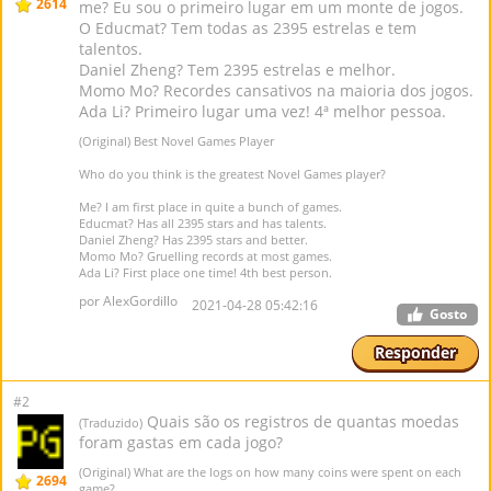
2614
me? Eu sou o primeiro lugar em um monte de jogos.
O Educmat? Tem todas as 2395 estrelas e tem
talentos.
Daniel Zheng? Tem 2395 estrelas e melhor.
Momo Mo? Recordes cansativos na maioria dos jogos.
Ada Li? Primeiro lugar uma vez! 4ª melhor pessoa.
(Original) Best Novel Games Player
Who do you think is the greatest Novel Games player?
Me? I am first place in quite a bunch of games.
Educmat? Has all 2395 stars and has talents.
Daniel Zheng? Has 2395 stars and better.
Momo Mo? Gruelling records at most games.
Ada Li? First place one time! 4th best person.
por AlexGordillo
2021-04-28 05:42:16
Gosto
Responder
#2
Quais são os registros de quantas moedas
(Traduzido)
foram gastas em cada jogo?
(Original) What are the logs on how many coins were spent on each
2694
game?