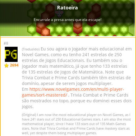
#8
Eu sou agora o jogador mais educacional em
(Traduzido)
Novel Games, como eu tenho 241 estrelas de 250
estrelas de Jogos Educacionais. Eu também sou o
2694
jogador mais matemático, já que tenho 133 estrelas
de 135 estrelas de Jogos de Matemática. Note que
Trivia Combat e Prime Cards também têm estrelas de
domínio, apesar de serem jogos multiplayer.
Em
https://www.novelgames.com/en/multi-player-
games/sort-mastered/
, Trivia Combat e Prime Cards
são mostrados no topo, porque eu dominei esses dois
jogos.
(Original) I am now the most educational player on Novel Games, as I
have 241 stars out of 250 Educational Games stars. I am also the most
mathematical player, since I have 133 stars out of 135 Math Games
stars. Note that Trivia Combat and Prime Cards have mastery stars as
well, yet despite them being multiplayer games.