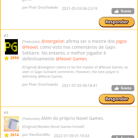
por Piotr Grochowski
2021-05-03 04:23:19
Gosto
Responder
#3
@stergelon
afirma ser o mestre dos
Jogos
(Traduzido)
@Novel
, como visto nos comentários de Gaps
Solitaire. No entanto, o melhor jogador é
2694
definitivamente
@Novel Games
.
(Original)
@stergelon
claims to be the master of
@Novel Games
, as
seen in Gaps Solitaire comments. However, the best player is
definitely
@Novel Games
.
por Piotr Grochowski
2021-07-03 00:18:41
Gosto
Responder
#4
Além do próprio Novel Games.
(Traduzido)
(Original) Besides Novel Games himself.
por AlexGordillo
2614
2022-01-09 01:10:43