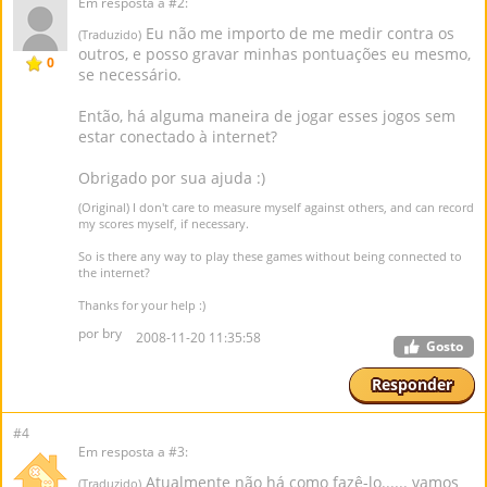
Em resposta a #2:
Eu não me importo de me medir contra os
(Traduzido)
outros, e posso gravar minhas pontuações eu mesmo,
0
se necessário.
Então, há alguma maneira de jogar esses jogos sem
estar conectado à internet?
Obrigado por sua ajuda :)
(Original) I don't care to measure myself against others, and can record
my scores myself, if necessary.
So is there any way to play these games without being connected to
the internet?
Thanks for your help :)
por bry
2008-11-20 11:35:58
Gosto
Responder
#4
Em resposta a #3:
Atualmente não há como fazê-lo...... vamos
(Traduzido)