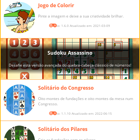
Jogo de Colorir
Pinte a imagem e deixe a sua criatividade brilhar.
Versão: 1.6.0 Atualizado em: 2021-03-09
Solitário do Congresso
Oito montes de fundações e oito montes da mesa num
Congresso.
Versão: 1.1.10 Atualizado em: 2022-06-15
Solitário dos Pilares
Cria as fundações com os pilares.