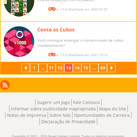
Versão: 1.0.2 Atualizado em: 2023-01-27
Conte os Cubos
Você consegue enxergar o número exato de cubos
imediatamente?
Versão: 1.5.0 Atualizado em: 2021-10-16
Anterior
1
...
11
12
13
14
15
...
69
Próximo
Facebook
Instagram
X
RSS
LinkedIn
Sugerir um Jogo
Fale Conosco
Informar sobre publicidade inapropriada
Mapa do Site
Notas de Imprensa
Sobre Nós
Oportunidades de Carreira
Declaração de Privacidade
Copyright © 2001 - 2026 Novel Games Limited. Todos os direitos reservados.