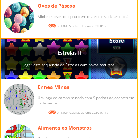
Ovos de Páscoa
Alinhe os ovos de quatro em quatro para destruí-los!
Versão: 1.8.0 Atualizado em: 2020-09-25
Ennea Minas
Um jogo de campo minado com 9 pedras adjacentes em
cada pedra.
Versão: 1.0.0 Atualizado em: 2020-07-17
Alimenta os Monstros