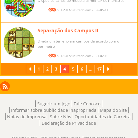
Dispõe os canos de modo a alimentar os monstros.
Versão: 1.2.0 Atualizado em: 2026-05-11
Separação dos Campos II
Divida um terreno em campos de acordo com o
perímetro
Versão: 1.1.0 Atualizado em: 2021-02-10
Anterior
1
2
3
4
5
6
...
17
Próximo
Facebook
Instagram
X
RSS
LinkedIn
Sugerir um Jogo
Fale Conosco
Informar sobre publicidade inapropriada
Mapa do Site
Notas de Imprensa
Sobre Nós
Oportunidades de Carreira
Declaração de Privacidade
Copyright © 2001 - 2026 Novel Games Limited. Todos os direitos reservados.