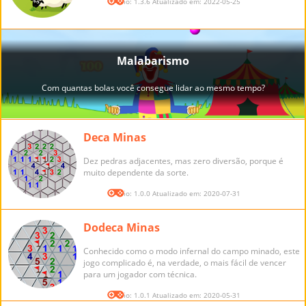
Versão: 1.3.6 Atualizado em: 2022-05-25
Deca Minas
Dez pedras adjacentes, mas zero diversão, porque é
muito dependente da sorte.
Versão: 1.0.0 Atualizado em: 2020-07-31
Dodeca Minas
Conhecido como o modo infernal do campo minado, este
jogo complicado é, na verdade, o mais fácil de vencer
para um jogador com técnica.
Versão: 1.0.1 Atualizado em: 2020-05-31