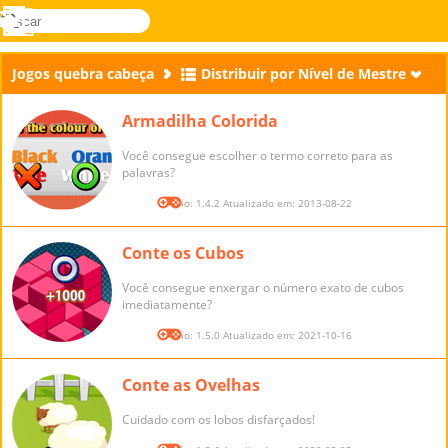
buscar
Menu
Novel
Entrar
Games
Jogos quebra cabeça
Distribuir por Nível de Mestre
Armadilha Colorida
Você consegue escolher o termo correto para as
palavras?
Versão: 1.4.2 Atualizado em: 2013-08-22
Conte os Cubos
Você consegue enxergar o número exato de cubos
imediatamente?
Versão: 1.5.0 Atualizado em: 2021-10-16
Conte as Ovelhas
Cuidado com os lobos disfarçados!