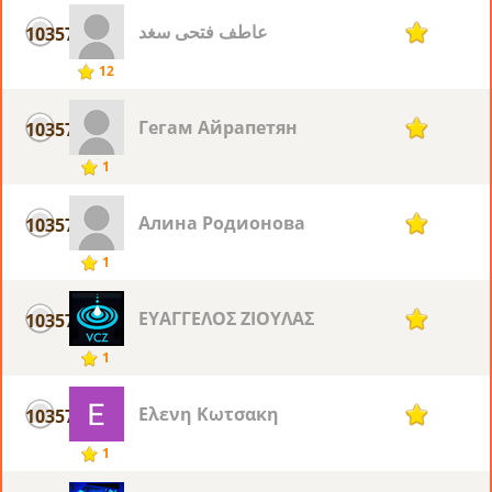
عاطف فتحى سغد
10357
1
12
Гегам Айрапетян
10357
1
1
Алина Родионова
10357
1
1
ΕΥΑΓΓΕΛΟΣ ΖΙΟΥΛΑΣ
10357
1
1
Ελενη Κωτσακη
10357
1
1