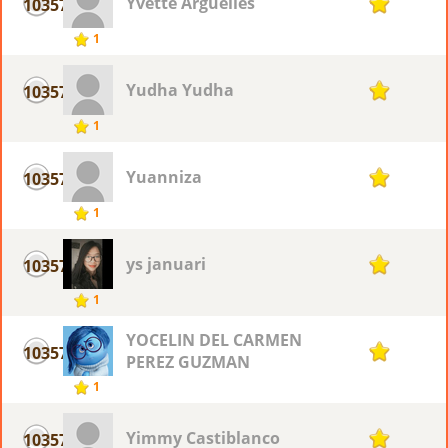
Yvette Arguelles
10357
1
1
Yudha Yudha
10357
1
1
Yuanniza
10357
1
1
ys januari
10357
1
1
YOCELIN DEL CARMEN
10357
1
PEREZ GUZMAN
1
Yimmy Castiblanco
10357
1