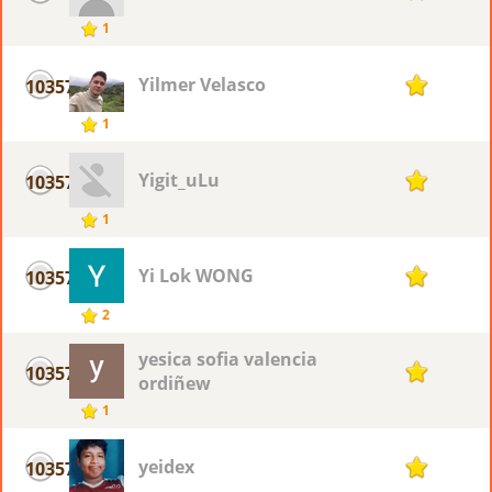
1
Yilmer Velasco
10357
1
1
Yigit_uLu
10357
1
1
Yi Lok WONG
10357
1
2
yesica sofia valencia
10357
1
ordiñew
1
yeidex
10357
1