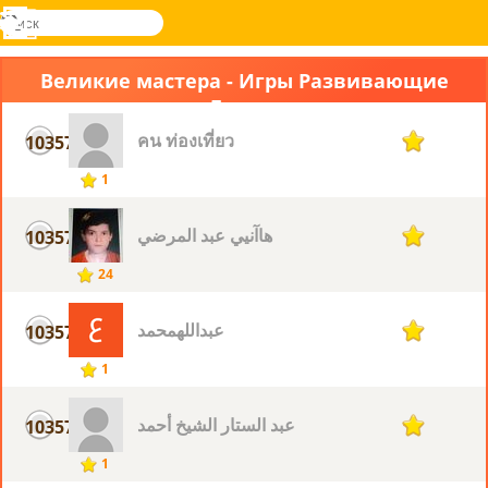
поиск
Меню
Novel
Вход
Games
Великие мастера - Игры Развивающие
Логику
คน ท่องเที่ยว
10357
1
1
هاآنيي عبد المرضي
10357
1
24
عبداللهمحمد
10357
1
1
عبد الستار الشيخ أحمد
10357
1
1