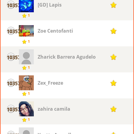
[GD] Lapis
10357
1
1
Zoe Centofanti
10357
1
1
Zharick Barrera Agudelo
10357
1
1
Zex_Freeze
10357
1
1
zahira camila
10357
1
1