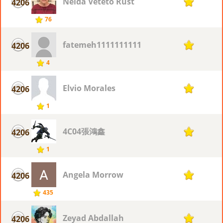
Nelda Veteto Rust
4206
1
76
fatemeh1111111111
4206
1
4
Elvio Morales
4206
1
1
4C04張鴻鑫
4206
1
1
Angela Morrow
4206
1
435
Zeyad Abdallah
4206
1