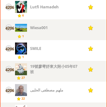
Lutfi Hamadeh
4206
1
6
Wiesa001
4206
1
1
SMILE
4206
1
1
19號廖雩妤東大附小05年07
4206
1
班
27
ملهم مصطفى الحلبى
4206
1
22