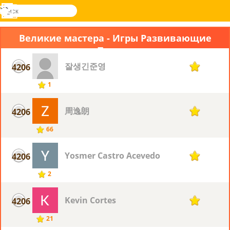
поиск
Меню
Novel
Вход
Games
Великие мастера - Игры Развивающие
Память
잘생긴준영
4206
1
1
周逸朗
4206
1
66
Yosmer Castro Acevedo
4206
1
2
Kevin Cortes
4206
1
21