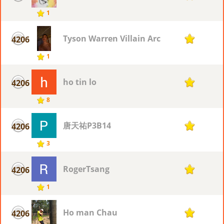
1
Tyson Warren Villain Arc
4206
1
1
ho tin lo
4206
1
8
唐天祐P3B14
4206
1
3
RogerTsang
4206
1
1
Ho man Chau
4206
1