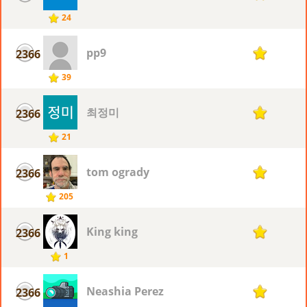
24
pp9
2366
1
39
최정미
2366
1
21
tom ogrady
2366
1
205
King king
2366
1
1
Neashia Perez
2366
1