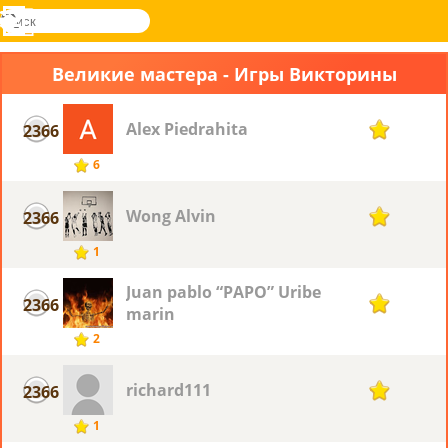
поиск
Меню
Novel
Вход
Games
Великие мастера - Игры Викторины
Alex Piedrahita
2366
1
6
Wong Alvin
2366
1
1
Juan pablo “PAPO” Uribe
2366
1
marin
2
richard111
2366
1
1