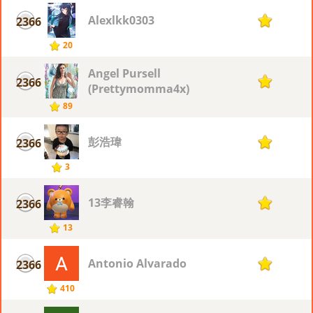
Alexlkk0303
2366
1
20
Angel Pursell
2366
1
(Prettymomma4x)
89
彭浩瑋
2366
1
3
13李睿翰
2366
1
13
Antonio Alvarado
2366
1
410