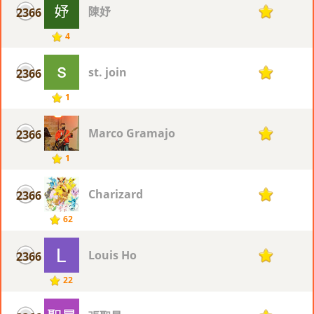
陳妤
2366
1
4
st. join
2366
1
1
Marco Gramajo
2366
1
1
Charizard
2366
1
62
Louis Ho
2366
1
22