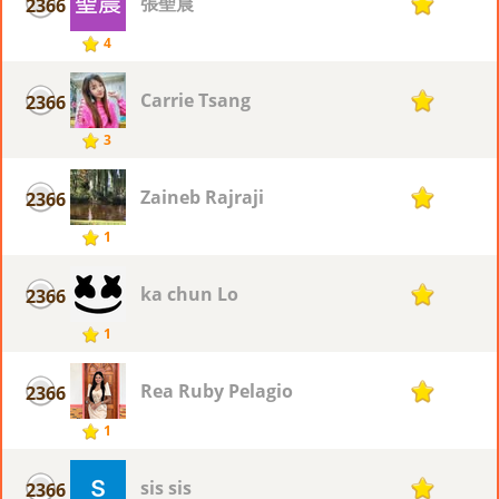
張聖晨
2366
1
4
Carrie Tsang
2366
1
3
Zaineb Rajraji
2366
1
1
ka chun Lo
2366
1
1
Rea Ruby Pelagio
2366
1
1
sis sis
2366
1