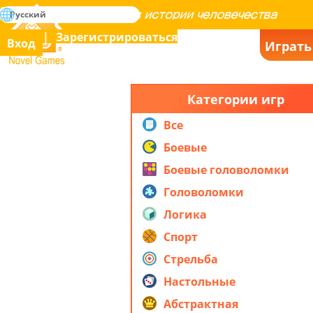
поиск
Русский
Освоение всех игр в истории человечества
Зарегистрироваться
Вход
Играть
Novel Games
Категории игр
Все
Боевые
Боевые головоломки
Головоломки
Логика
Спорт
Стрельба
Настольные
Абстрактная