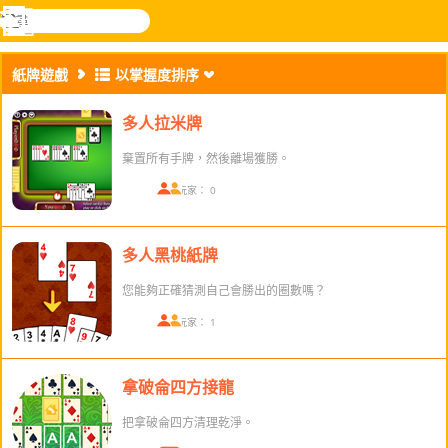
搜
尋
功
樂和遊
登入
能
戲
紙牌遊戲
以掌握度排序
表
多人拉米牌
棄置所有手牌，然後離場獲勝。
在線玩家： 0
多人黑桃紙牌
您能夠正確猜測自己會勝出的圈數嗎？
在線玩家： 1
拿破侖四方接龍
把拿破侖四方清理乾淨。