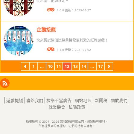
從吊墜上把牌移走。
版本： 1.0.0 更新： 2023-05-27
企鵝接龍
快來嘗試這個比經典接龍更刺激的紙牌遊戲！
版本： 1.1.0 更新： 2021-07-02
1
...
10
11
12
13
14
...
17
上
下
一
一
頁
頁
Facebook
Instagram
X
RSS
LinkedIn
遊戲提議
聯絡我們
檢舉不當廣告
網站地圖
新聞稿
關於我們
就業機會
私隱政策
版權所有 © 2001 - 2026 樂和遊戲有限公司。保留所有權利。
所有提及到的商標均由它們的持有人擁有。