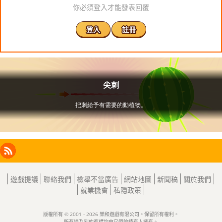
你必須登入才能發表回覆
登入
註冊
Facebook
Instagram
X
RSS
LinkedIn
遊戲提議
聯絡我們
檢舉不當廣告
網站地圖
新聞稿
關於我們
就業機會
私隱政策
版權所有 © 2001 - 2026 樂和遊戲有限公司。保留所有權利。
所有提及到的商標均由它們的持有人擁有。