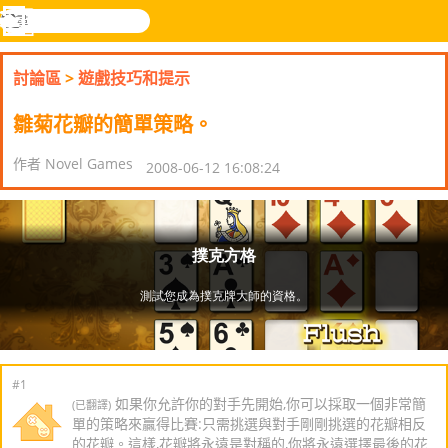
搜
尋
功
樂和遊
登入
能
戲
討論區
>
遊戲技巧和提示
表
雛菊花瓣的簡單策略。
作者 Novel Games
2008-06-12 16:08:24
#1
如果你允許你的對手先開始,你可以採取一個非常簡
(已翻譯)
單的策略來贏得比賽:只需挑選與對手剛剛挑選的花瓣相反
的花瓣。這樣,花瓣將永遠是對稱的,你將永遠選擇最後的花