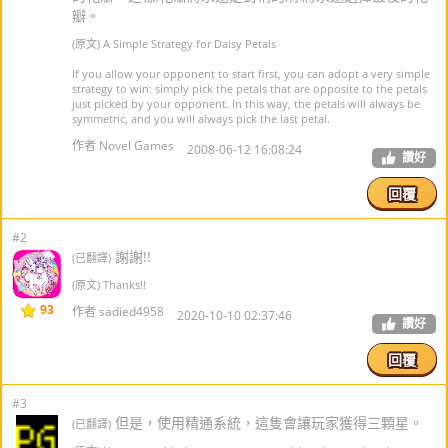
瓣。
(原文) A Simple Strategy for Daisy Petals
If you allow your opponent to start first, you can adopt a very simple
strategy to win: simply pick the petals that are opposite to the petals
just picked by your opponent. In this way, the petals will always be
symmetric, and you will always pick the last petal.
作者 Novel Games
2008-06-12 16:08:24
讚好
回覆
#2
謝謝!!
(已翻譯)
(原文) Thanks!!
93
作者 sadied4958
2020-10-10 02:37:46
讚好
回覆
#3
但是，使用精通系統，這隻會讓玩家獲得三顆星。
(已翻譯)