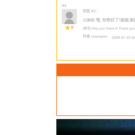
#4
回答 #3：
嘿, 你修好了!謝謝,謝謝
(已翻譯)
0
(原文) Hey you fixed it! Thank you
作者 champion
2008-01-05 0