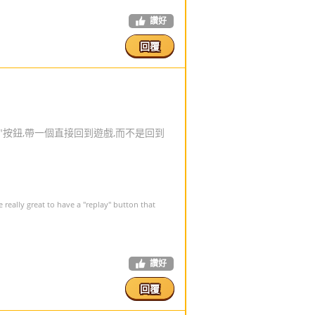
讚好
回覆
"按鈕,帶一個直接回到遊戲,而不是回到
e really great to have a "replay" button that
讚好
回覆