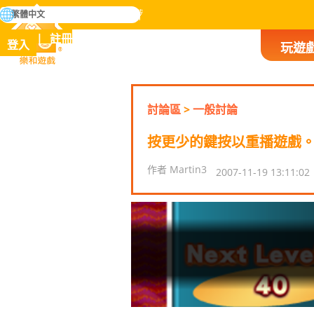
搜
繁體中文
尋
掌握人類歷史上所有遊戲
註冊
登入
玩遊
樂和遊戲
討論區
>
一般討論
按更少的鍵按以重播遊戲
作者 Martin3
2007-11-19 13:11:02