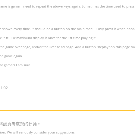
 game is game, I need to repeat the above keys again. Sometimes the time used to press
he shown every time. It should be a button on the main menu. Only press it when need
le it #1. Or maximum display it once for the 1st time playing it.
the game over page, and/or the license ad page. Add a button "Replay" on this page to
the game again.
the gamers I am sure.
11:02
將認真考慮您的建議。
on. We will seriously consider your suggestions.