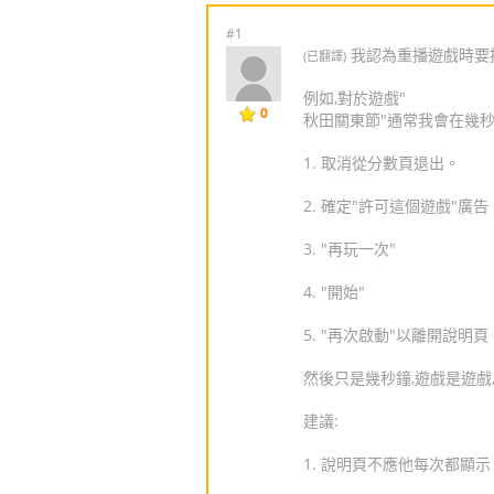
#1
我認為重播遊戲時要
(已翻譯)
例如,對於遊戲"
0
秋田關東節"通常我會在幾秒
1. 取消從分數頁退出。
2. 確定"許可這個遊戲"廣告
3. "再玩一次"
4. "開始"
5. "再次啟動"以離開說明頁
然後只是幾秒鐘,遊戲是遊戲
建議:
1. 說明頁不應他每次都顯