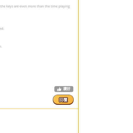
 the keys are even more than the time playing
ed.
o.
讚好
回覆