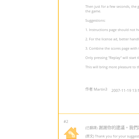
Then just for a few seconds, the
the game.
Suggestions:
1. Instructions page should not 
2. For the license ad, better hand
3. Combine the scores page with 
Only pressing "Replay" will start 
This will bring more pleasure to 
作者 Martin3
2007-11-19 13:
#2
謝謝你的建議。我們
(已翻譯)
(原文) Thank you for your suggesti