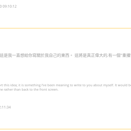
0 09:10:12
這是我一直想給你寫關於我自己的東西。 這將是真正偉大的,有一個"重播
ort this idea; it is something I've been meaning to write to you about myself. It would b
me rather than back to the front screen.
2:11:34