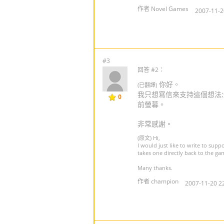
作者 Novel Games
2007-11-2
#3
回答 #2：
你好。
(已翻譯)
我只想寫信來支持這個想法;
0
前螢幕。
非常感謝。
(原文) Hi,
I would just like to write to supp
takes one directly back to the ga
Many thanks.
作者 champion
2007-11-20 2