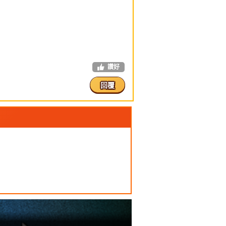
讚好
回覆