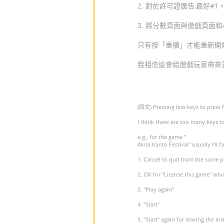
2. 對於許可證廣告,最好#
3. 將分數頁面與遊戲頁面
只有按「重播」才能重新開
我相信這會給遊戲玩家帶來
(原文) Pressing less keys to press 
I think there are too many keys t
e.g., for the game "
Akita Kanto Festival" usually I'll 
1. Cancel to quit from the score p
2. OK for "License this game" adv
3. "Play again"
4. "Start"
5. "Start" again for leaving the in