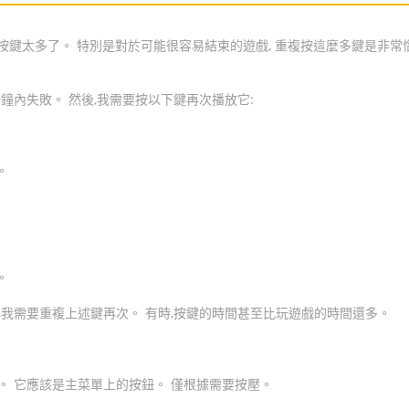
按鍵太多了。 特別是對於可能很容易結束的遊戲, 重複按這麼多鍵是非常
鐘內失敗。 然後,我需要按以下鍵再次播放它:
。
。
,我需要重複上述鍵再次。 有時,按鍵的時間甚至比玩遊戲的時間還多。
示。 它應該是主菜單上的按鈕。 僅根據需要按壓。