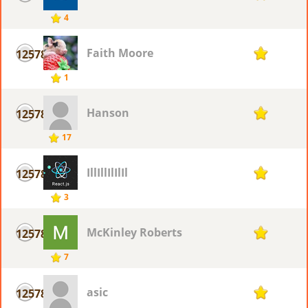
4
Faith Moore
12578
1
1
Hanson
12578
1
17
IllIllIlIlIl
12578
1
3
McKinley Roberts
12578
1
7
asic
12578
1