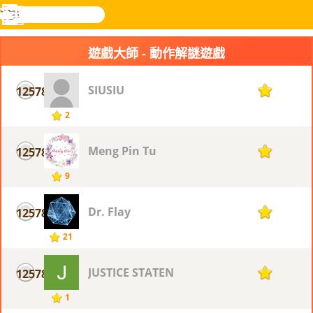
搜
尋
功
樂和遊
登入
能
戲
遊戲大師 - 動作解謎遊戲
表
SIUSIU
12578
1
2
Meng Pin Tu
12578
1
9
Dr. Flay
12578
1
21
JUSTICE STATEN
12578
1
1