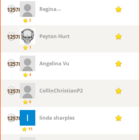
Regina.-.
12578
1
2
Peyton Hurt
12578
1
1
Angelina Vu
12578
1
4
CollinChristianP2
12578
1
6
linda sharples
12578
1
15