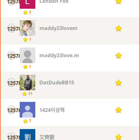
Landan Fox
12578
1
2
maddy23lovem
12578
1
1
maddy23love.m
12578
1
1
DatDudeBB15
12578
1
11
1424이상혁
12578
1
7
又齊劉
12578
1