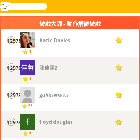
搜
尋
功
樂和遊
登入
能
戲
遊戲大師 - 動作解謎遊戲
表
Katie Davies
12578
1
1
陳佳蓉2
12578
1
1
gabesweats
12578
1
25
floyd douglas
12578
1
1