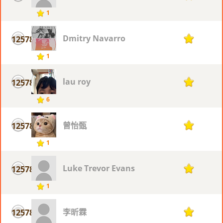
1
Dmitry Navarro
12578
1
1
lau roy
12578
1
6
曾怡甄
12578
1
1
Luke Trevor Evans
12578
1
1
李昕霖
12578
1