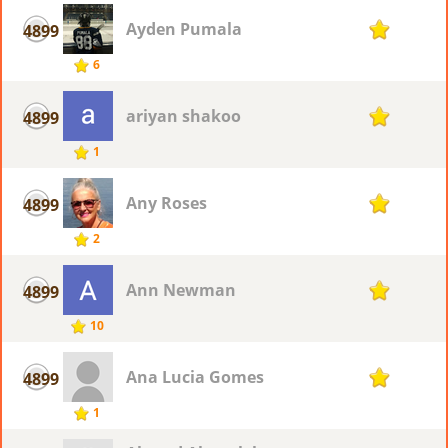
Ayden Pumala
4899
1
6
ariyan shakoo
4899
1
1
Any Roses
4899
1
2
Ann Newman
4899
1
10
Ana Lucia Gomes
4899
1
1