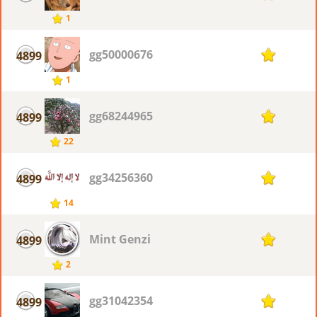
1
gg50000676
4899
1
1
gg68244965
4899
1
22
gg34256360
4899
1
14
Mint Genzi
4899
1
2
gg31042354
4899
1