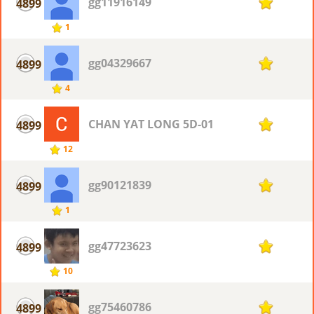
gg11916149
4899
1
1
gg04329667
4899
1
4
CHAN YAT LONG 5D-01
4899
1
12
gg90121839
4899
1
1
gg47723623
4899
1
10
gg75460786
4899
1