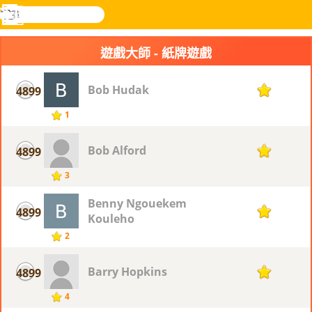
搜
尋
功
樂和遊
登入
能
戲
遊戲大師 - 紙牌遊戲
表
Bob Hudak
4899
1
1
Bob Alford
4899
1
3
Benny Ngouekem
4899
1
Kouleho
2
Barry Hopkins
4899
1
4