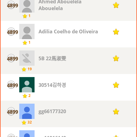
Ahmed Abouelela
4899
1
Abouelela
1
Adilia Coelho de Oliveira
4899
1
1
5B 22馬淑雯
4899
1
19
30514김하경
4899
1
2
gg66177320
4899
1
32