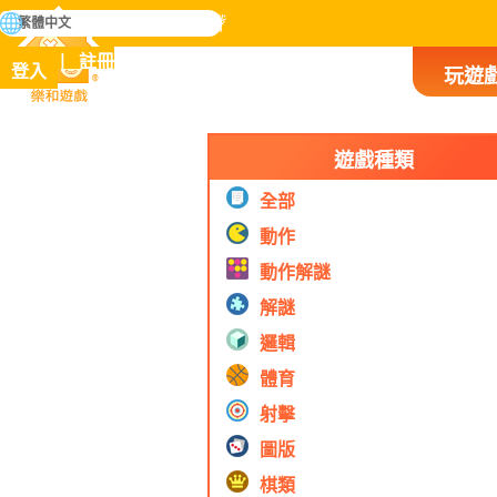
搜
繁體中文
尋
掌握人類歷史上所有遊戲
註冊
登入
玩遊
樂和遊戲
遊戲種類
全部
動作
動作解謎
解謎
邏輯
體育
射擊
圖版
棋類