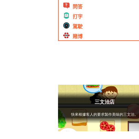
問答
打字
駕駛
賭博