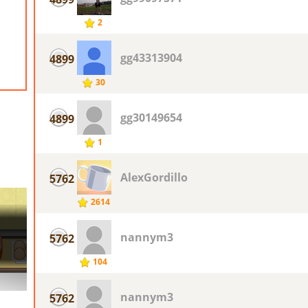
2
gg43313904
4899
30
gg30149654
4899
1
AlexGordillo
5762
2614
nannym3
5762
104
nannym3
5762