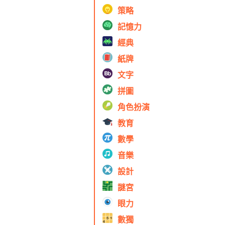
策略
記憶力
經典
紙牌
文字
拼圖
角色扮演
教育
數學
音樂
設計
謎宮
眼力
數獨