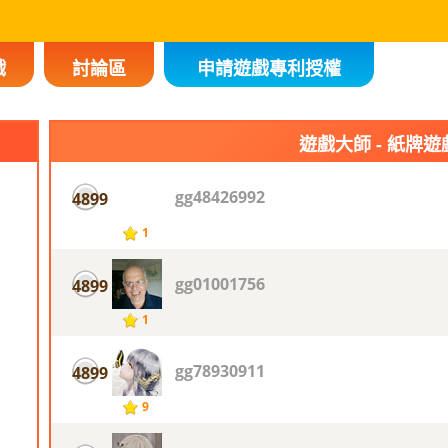
戲
討論區
申請遊戲專利授權
遊戲大師 - 紙牌遊
gg48426992
4899
1
gg01001756
4899
1
gg78930911
4899
9