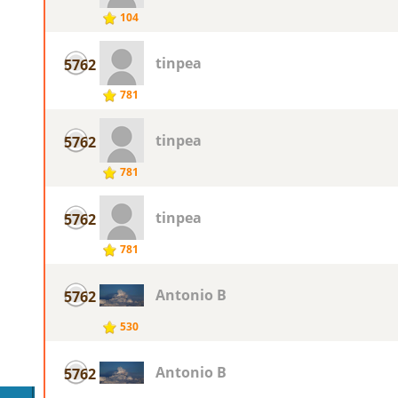
104
tinpea
5762
781
tinpea
5762
781
tinpea
5762
781
Antonio B
5762
530
Antonio B
5762