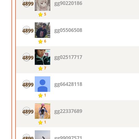
gg90220186
4899
5
gg05506508
4899
6
gg02517717
4899
7
gg66428118
4899
1
gg22337689
4899
1
gg99097571
4899