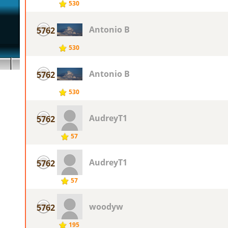
530
Antonio B
5762
530
Antonio B
5762
530
AudreyT1
5762
57
AudreyT1
5762
57
woodyw
5762
195