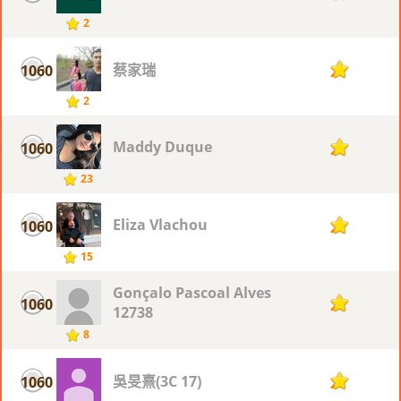
2
蔡家瑞
1060
2
2
Maddy Duque
1060
2
23
Eliza Vlachou
1060
2
15
Gonçalo Pascoal Alves
1060
2
12738
8
吳旻熹(3C 17)
1060
2