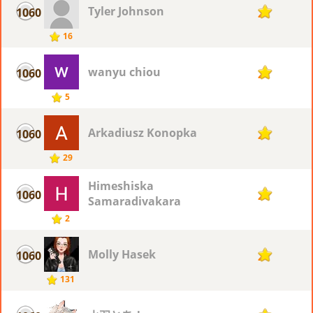
Tyler Johnson
1060
2
16
wanyu chiou
1060
2
5
Arkadiusz Konopka
1060
2
29
Himeshiska
1060
2
Samaradivakara
2
Molly Hasek
1060
2
131