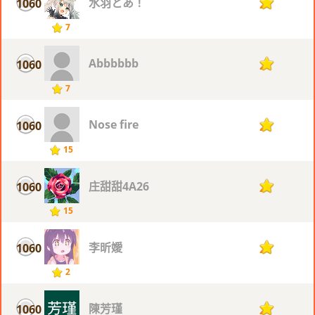
水羽とあ！
1060
2
7
Abbbbbb
1060
2
7
Nose fire
1060
2
15
庄甜甜4A26
1060
2
15
李昕嬡
1060
2
2
陳芳瑾
1060
2