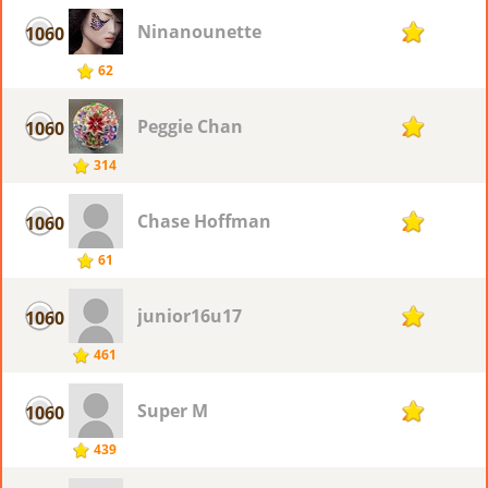
Ninanounette
1060
2
62
Peggie Chan
1060
2
314
Chase Hoffman
1060
2
61
junior16u17
1060
2
461
Super M
1060
2
439