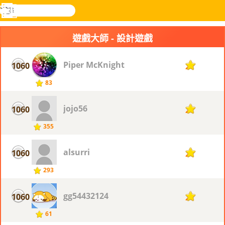
搜
尋
功
樂和遊
登入
能
戲
遊戲大師 - 設計遊戲
表
Piper McKnight
1060
2
83
jojo56
1060
2
355
alsurri
1060
2
293
gg54432124
1060
2
61