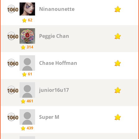
Ninanounette
1060
2
62
Peggie Chan
1060
2
314
Chase Hoffman
1060
2
61
junior16u17
1060
2
461
Super M
1060
2
439