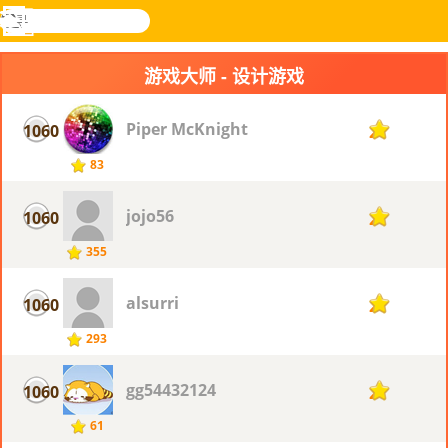
搜
寻
功
乐和游
登入
能
戏
游戏大师 - 设计游戏
表
Piper McKnight
1060
2
83
jojo56
1060
2
355
alsurri
1060
2
293
gg54432124
1060
2
61