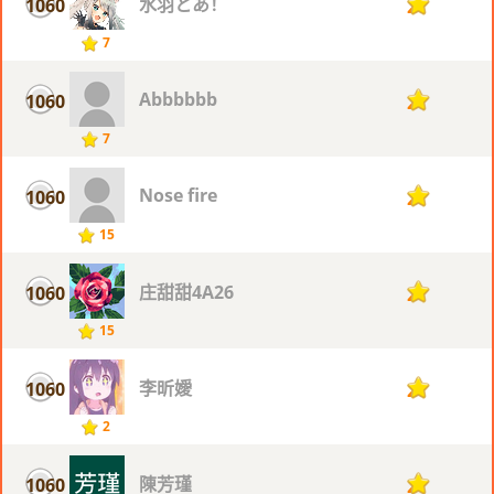
水羽とあ！
1060
2
7
Abbbbbb
1060
2
7
Nose fire
1060
2
15
庄甜甜4A26
1060
2
15
李昕嬡
1060
2
2
陳芳瑾
1060
2