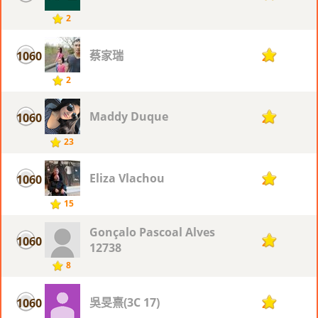
2
蔡家瑞
1060
2
2
Maddy Duque
1060
2
23
Eliza Vlachou
1060
2
15
Gonçalo Pascoal Alves
1060
2
12738
8
吳旻熹(3C 17)
1060
2