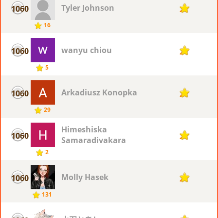
Tyler Johnson
1060
2
16
wanyu chiou
1060
2
5
Arkadiusz Konopka
1060
2
29
Himeshiska
1060
2
Samaradivakara
2
Molly Hasek
1060
2
131