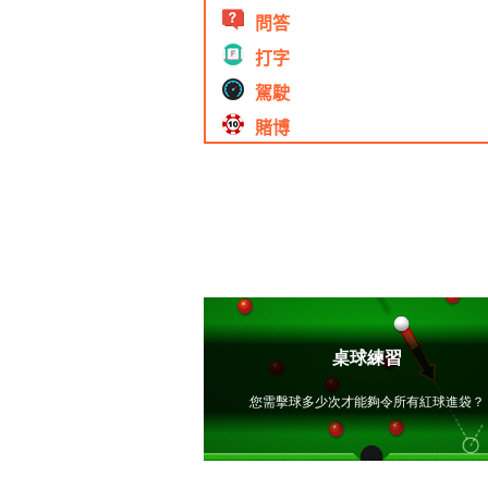
問答
打字
駕駛
賭博