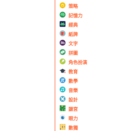
策略
記憶力
經典
紙牌
文字
拼圖
角色扮演
教育
數學
音樂
設計
謎宮
眼力
數獨