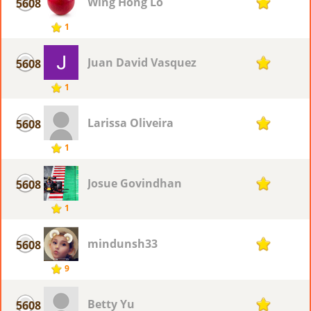
Wing Hong Lo
5608
1
1
Juan David Vasquez
5608
1
1
Larissa Oliveira
5608
1
1
Josue Govindhan
5608
1
1
mindunsh33
5608
1
9
Betty Yu
5608
1