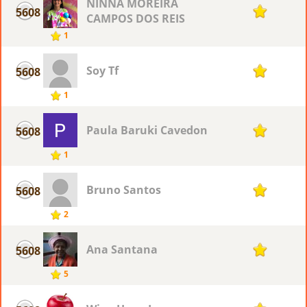
NINNA MOREIRA
5608
1
CAMPOS DOS REIS
1
Soy Tf
5608
1
1
Paula Baruki Cavedon
5608
1
1
Bruno Santos
5608
1
2
Ana Santana
5608
1
5