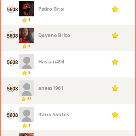
Pedro Grisi
5608
1
1
Dayane Brito
5608
1
1
Hassan494
5608
1
5
anees1961
5608
1
55
Itana Santos
5608
1
1