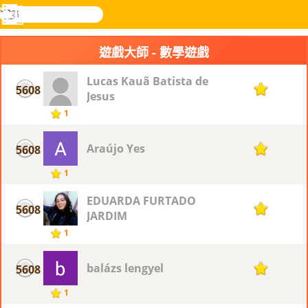
搜
尋
功
樂和遊
登入
能
戲
遊戲大師 - 數學遊戲
表
Lucas Kauã Batista de
5608
1
Jesus
1
Araújo Yes
5608
1
1
EDUARDA FURTADO
5608
1
JARDIM
1
balázs lengyel
5608
1
1