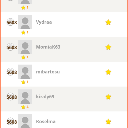
1
Vydraa
5608
1
1
MomiaK63
5608
1
1
mibartosu
5608
1
1
kiraly69
5608
1
4
Roselma
5608
1