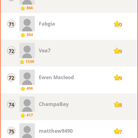
866
Fabgia
71
110
504
Vea7
72
109
1548
Ewen Macleod
72
109
406
ChampaBay
74
108
417
matthew9490
75
107