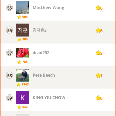
Matthew Wong
55
126
904
김지훈3
55
126
386
dcad252
57
123
765
Pete Beech
58
121
1343
KING YIU CHOW
59
120
542