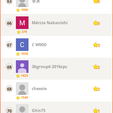
李冰
63
116
1066
Márcia Nakanishi
66
115
278
C W00D
67
113
1028
3bgroup6 2016cpc
68
112
1022
cheesie
68
112
1549
Ghis75
70
111