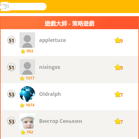
搜
尋
功
樂和遊
登入
能
戲
遊戲大師 - 策略遊戲
表
applettuce
51
129
953
nixingxx
51
129
1317
Oldralph
53
127
1674
Виктор Сенькин
53
127
762