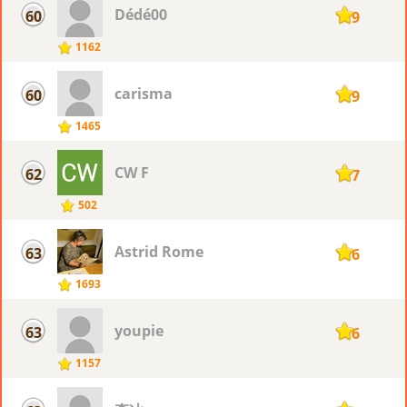
Dédé00
60
119
1162
carisma
60
119
1465
CW F
62
117
502
Astrid Rome
63
116
1693
youpie
63
116
1157