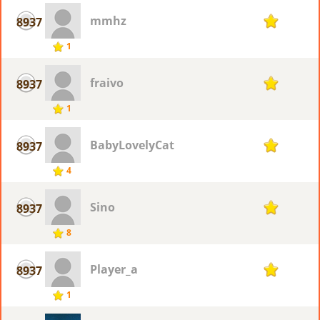
mmhz
8937
1
1
fraivo
8937
1
1
BabyLovelyCat
8937
1
4
Sino
8937
1
8
Player_a
8937
1
1