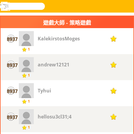
搜
尋
功
樂和遊
登入
能
戲
遊戲大師 - 策略遊戲
表
KalekirstosMoges
8937
1
1
andrew12121
8937
1
1
Tyhui
8937
1
1
hellosu3cl31;4
8937
1
1