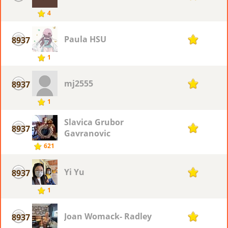
4
Paula HSU
8937
1
1
mj2555
8937
1
1
Slavica Grubor
8937
1
Gavranovic
621
Yi Yu
8937
1
1
Joan Womack- Radley
8937
1