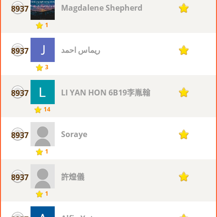
Magdalene Shepherd
8937
1
1
ريماس احمد
8937
1
3
LI YAN HON 6B19李胤翰
8937
1
14
Soraye
8937
1
1
許煌儀
8937
1
1