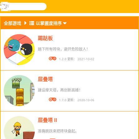
搜
寻
功
乐和游
登入
能
戏
全部游戏
以掌握度排序
表
踢跶板
踏下所有砖块，避开危险敌人！
版本： 1.2.0 更新： 2021-10-02
层叠塔
建设摩天塔，再创新高峰！
版本： 1.7.0 更新： 2020-10-06
层叠塔 II
准确跳跃来把砖块叠起。