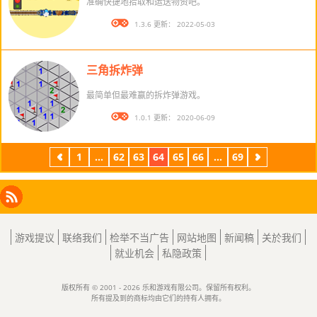
准确快捷地拾取和运送物资吧。
版本： 1.3.6 更新： 2022-05-03
三角拆炸弹
最简单但最难赢的拆炸弹游戏。
版本： 1.0.1 更新： 2020-06-09
1
...
62
63
64
65
66
...
69
上
下
一
一
页
页
Facebook
Instagram
X
RSS
LinkedIn
游戏提议
联络我们
检举不当广告
网站地图
新闻稿
关於我们
就业机会
私隐政策
版权所有 © 2001 - 2026 乐和游戏有限公司。保留所有权利。
所有提及到的商标均由它们的持有人拥有。