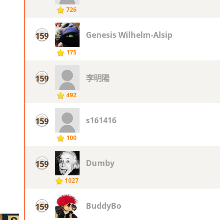
726
Genesis Wilhelm-Alsip
159
175
李明陽
159
492
s161416
159
100
Dumby
159
1027
BuddyBo
159