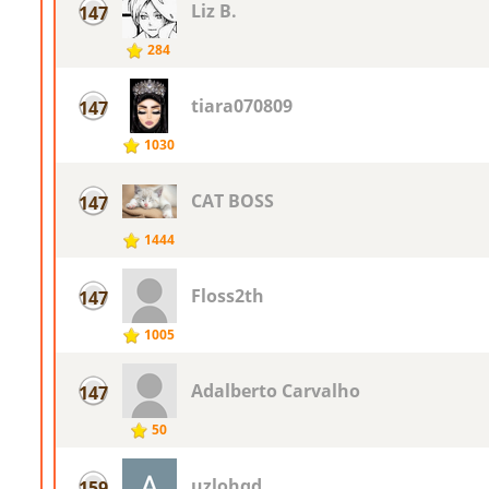
Liz B.
147
284
tiara070809
147
1030
CAT BOSS
147
1444
Floss2th
147
1005
Adalberto Carvalho
147
50
uzlohqd
159