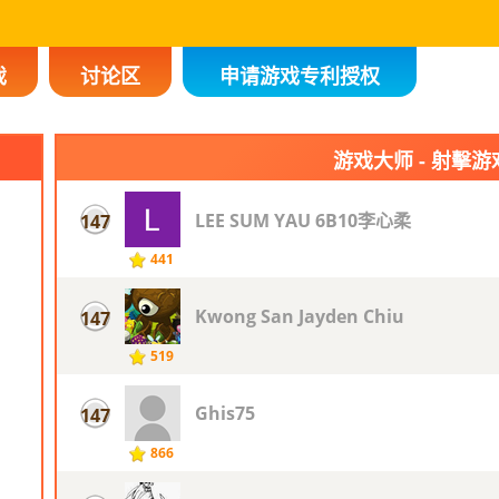
戏
讨论区
申请游戏专利授权
游戏大师 - 射擊游
LEE SUM YAU 6B10李心柔
147
441
Kwong San Jayden Chiu
147
519
Ghis75
147
866