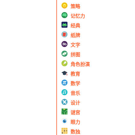
策略
记忆力
经典
纸牌
文字
拼图
角色扮演
教育
数学
音乐
设计
谜宫
眼力
数独