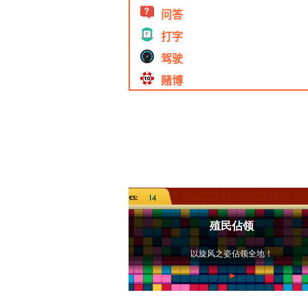
问答
打字
驾驶
赌博