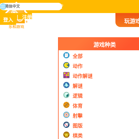
搜
简体中文
寻
掌握人类历史上所有游戏
注册
登入
玩游
乐和游戏
游戏种类
全部
动作
动作解谜
解谜
逻辑
体育
射擊
图版
棋类