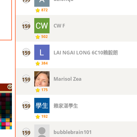
872
CW F
159
502
LAI NGAI LONG 6C10賴毅朗
159
384
Marisol Zea
159
175
賴家湛學生
159
192
bubblebrain101
159