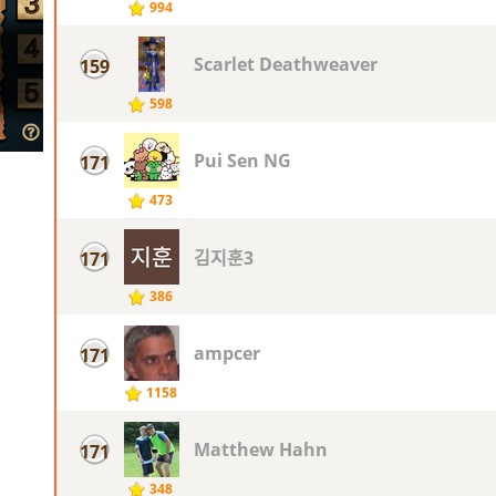
994
Scarlet Deathweaver
159
598
Pui Sen NG
171
473
김지훈3
171
386
ampcer
171
1158
Matthew Hahn
171
348