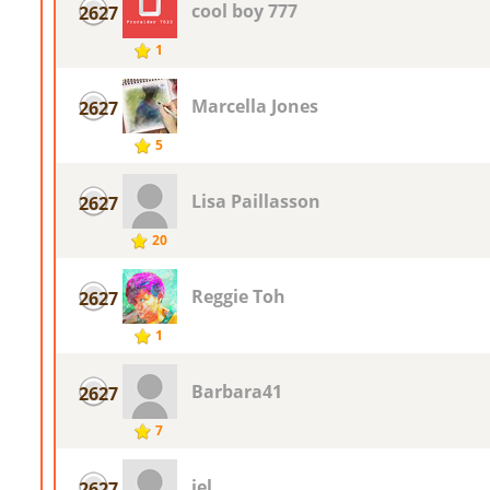
cool boy 777
2627
1
Marcella Jones
2627
5
Lisa Paillasson
2627
20
Reggie Toh
2627
1
Barbara41
2627
7
jel
2627