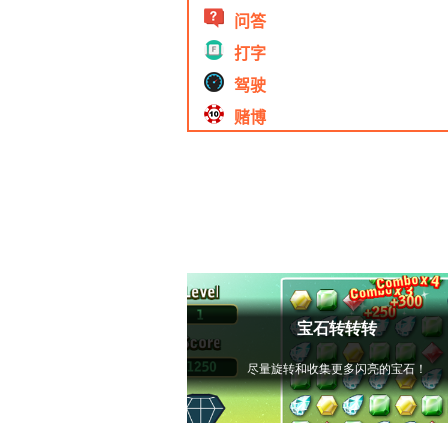
问答
打字
驾驶
赌博