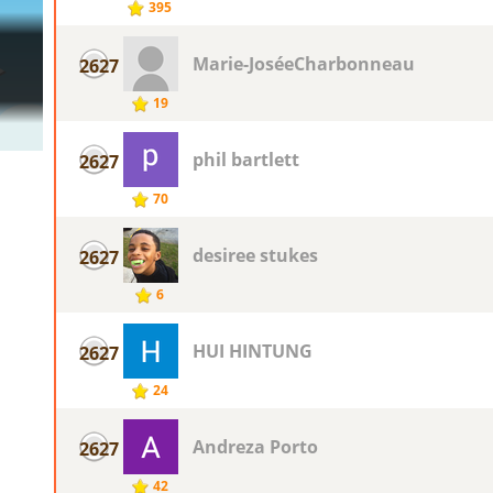
395
Marie-JoséeCharbonneau
2627
19
phil bartlett
2627
70
desiree stukes
2627
6
HUI HINTUNG
2627
24
Andreza Porto
2627
42