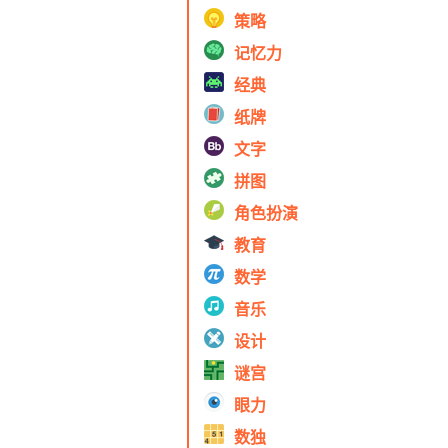
策略
记忆力
经典
纸牌
文字
拼图
角色扮演
教育
数学
音乐
设计
谜宫
眼力
数独