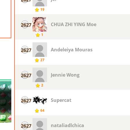
19
CHUA ZHI YING Moe
2627
1
Andeleiya Mouras
2627
27
Jennie Wong
2627
2
Supercat
2627
64
nataliadlchica
2627