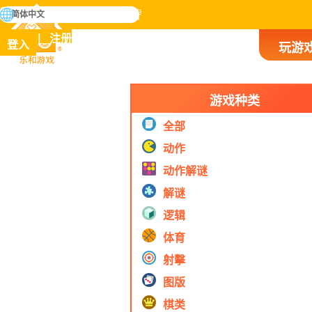
搜
简体中文
寻
掌握人类历史上所有游戏
注册
登入
玩游
乐和游戏
游戏种类
全部
动作
动作解谜
解谜
逻辑
体育
射擊
图版
棋类