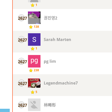
1
권진영2
2627
138
Sarah Marten
2627
1
pg lim
2627
238
Legendmachine7
2627
5
林晞彤
2627