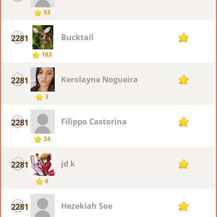
53
Bucktail
2281
2
183
Kerolayne Nogueira
2281
2
3
Filippo Castorina
2281
2
24
jd k
2281
2
6
Hezekiah Soe
2281
2