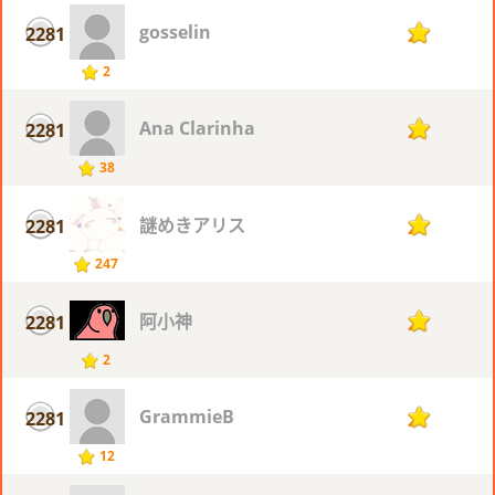
gosselin
2281
2
2
Ana Clarinha
2281
2
38
謎めきアリス
2281
2
247
阿小神
2281
2
2
GrammieB
2281
2
12