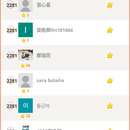
張心喜
2281
2
2
梁皓舜lht181064
2281
2
2
鄭珈而
2281
2
26
sara bolaño
2281
2
2
동근이
2281
2
25