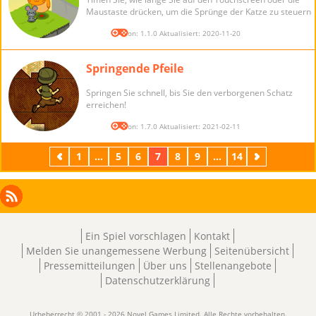
Maustaste drücken, um die Sprünge der Katze zu steuern
Version: 1.1.0 Aktualisiert: 2020-11-20
Springende Pfeile
Springen Sie schnell, bis Sie den verborgenen Schatz
erreichen!
Version: 1.7.0 Aktualisiert: 2021-02-11
Zurück
1
...
5
6
7
8
9
...
14
Weiter
Facebook
Instagram
X
RSS
LinkedIn
Ein Spiel vorschlagen
Kontakt
Melden Sie unangemessene Werbung
Seitenübersicht
Pressemitteilungen
Über uns
Stellenangebote
Datenschutzerklärung
Urheberrecht © 2001 - 2026 Novel Games Limited. Alle Rechte vorbehalten.