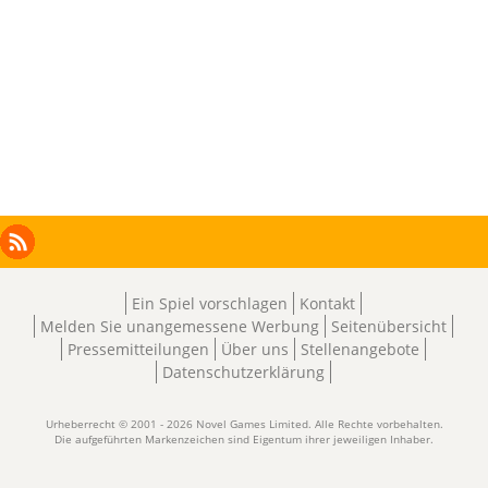
Facebook
Instagram
X
RSS
LinkedIn
Ein Spiel vorschlagen
Kontakt
Melden Sie unangemessene Werbung
Seitenübersicht
Pressemitteilungen
Über uns
Stellenangebote
Datenschutzerklärung
Urheberrecht © 2001 - 2026 Novel Games Limited. Alle Rechte vorbehalten.
Die aufgeführten Markenzeichen sind Eigentum ihrer jeweiligen Inhaber.